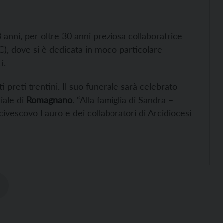
3 anni, per oltre 30 anni preziosa collaboratrice
), dove si è dedicata in modo particolare
i.
i preti trentini. Il suo funerale sarà celebrato
iale di
Romagnano
. “Alla famiglia di Sandra –
arcivescovo Lauro e dei collaboratori di Arcidiocesi