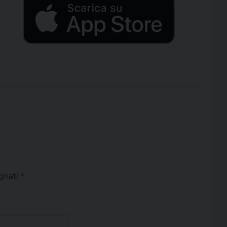
egnati
*