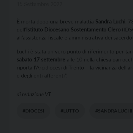
15 Settembre 2022
È morta dopo una breve malattia
Sandra Luchi
, 7
dell’
Istituto Diocesano Sostentamento Clero
(IDSC
all’assistenza fiscale e amministrativa dei sacerdot
Luchi è stata un vero punto di riferimento per tant
sabato 17 settembre
alle 10 nella chiesa parrocch
riporta l’Arcidiocesi di Trento – la vicinanza dell’
e degli enti afferenti”.
di
redazione VT
#DIOCESI
#LUTTO
#SANDRA LUCHI