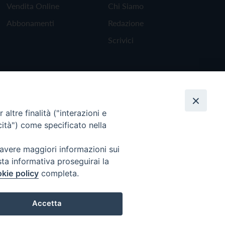
Vendita Online
Chi Siamo
Abbonamenti
Redazione
Scrivici
altre finalità ("interazioni e
cità") come specificato nella
 avere maggiori informazioni sui
sta informativa proseguirai la
kie policy
completa.
Torna all'inizio
Accetta