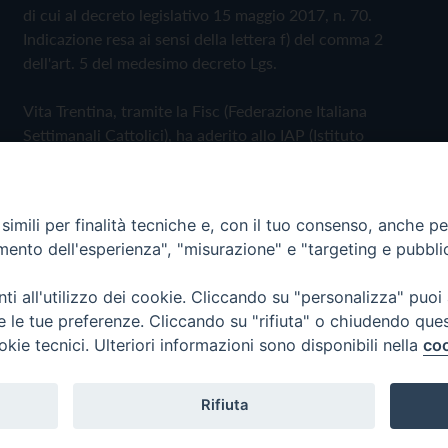
di cui al decreto legislativo 15 maggio 2017, n. 70.
Indicazione resa ai sensi della lettera f) del comma 2
dell'art. 5 del medesimo decreto Lgs.
Vita Trentina, tramite la Fisc (Federazione Italiana
Settimanali Cattolici), ha aderito allo IAP (Istituto
dell'Autodisciplina Pubblicitaria) accettando il Codice di
Autodisciplina della Comunicazione Commerciale
imili per finalità tecniche e, con il tuo consenso, anche per 
Privacy Policy
Cookie Policy
amento dell'esperienza", "misurazione" e "targeting e pubbli
i all'utilizzo dei cookie. Cliccando su "personalizza" puoi
 Trentina Editrice
re le tue preferenze. Cliccando su "rifiuta" o chiudendo que
okie tecnici. Ulteriori informazioni sono disponibili nella
coo
Rifiuta