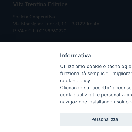
Vita Trentina Editrice
Società Cooperativa
Via Monsignor Endrici, 14 – 38122 Trento
P.IVA e C.F. 00199960220
Informativa
Utilizziamo cookie o tecnologie s
funzionalità semplici", "miglior
cookie policy.
Cliccando su "accetta" acconsent
Copyright © 2019 - Tutti i diritti riservati - Vita
cookie utilizzati e personalizza
navigazione installando i soli co
Privacy Policy
Personalizza