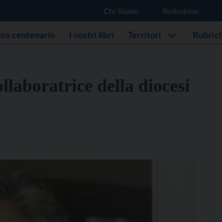
Chi Siamo
Redazione
stro centenario
I nostri libri
Territori
Rubric
laboratrice della diocesi