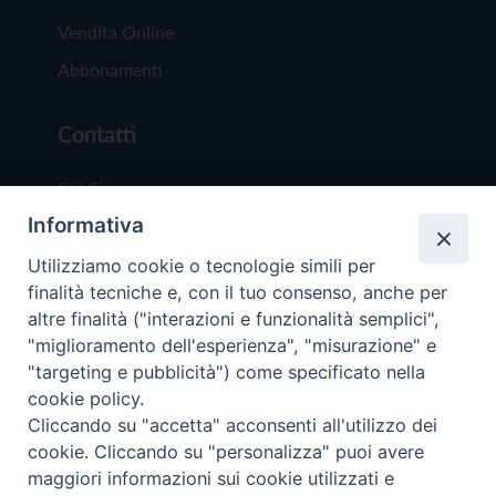
Vendita Online
Abbonamenti
Contatti
Chi Siamo
Informativa
Redazione
Scrivici
Utilizziamo cookie o tecnologie simili per
finalità tecniche e, con il tuo consenso, anche per
altre finalità ("interazioni e funzionalità semplici",
"miglioramento dell'esperienza", "misurazione" e
"targeting e pubblicità") come specificato nella
cookie policy.
Copyright © 2019 - Tutti i diritti riservati - Vit
Cliccando su "accetta" acconsenti all'utilizzo dei
Trentina Editrice
cookie. Cliccando su "personalizza" puoi avere
maggiori informazioni sui cookie utilizzati e
Privacy Policy