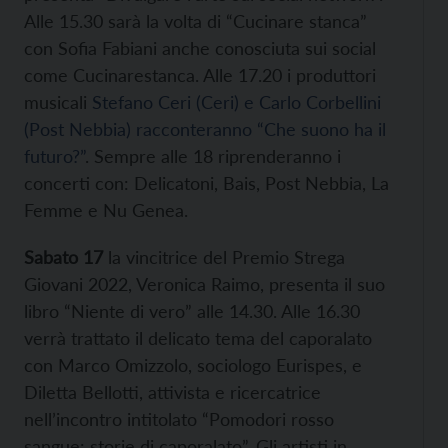
Alle 15.30 sarà la volta di “Cucinare stanca”
con Sofia Fabiani anche conosciuta sui social
come Cucinarestanca. Alle 17.20 i produttori
musicali
Stefano Ceri (Ceri) e Carlo Corbellini
(Post Nebbia) racconteranno “Che suono ha il
futuro?”
. Sempre alle 18 riprenderanno i
concerti con: Delicatoni, Bais, Post Nebbia, La
Femme e Nu Genea.
Sabato 17
la vincitrice del Premio Strega
Giovani 2022, Veronica Raimo, presenta il suo
libro “Niente di vero” alle 14.30. Alle 16.30
verrà trattato il delicato tema del caporalato
con Marco Omizzolo, sociologo Eurispes, e
Diletta Bellotti, attivista e ricercatrice
nell’incontro intitolato “Pomodori rosso
sangue: storie di caporalato”. Gli artisti in