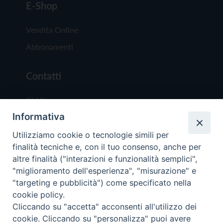
E-Shop
Vendita Online
Abbonamenti
Contatti
Chi Siamo
Informativa
Redazione
Scrivici
Utilizziamo cookie o tecnologie simili per
finalità tecniche e, con il tuo consenso, anche per
altre finalità ("interazioni e funzionalità semplici",
"miglioramento dell'esperienza", "misurazione" e
"targeting e pubblicità") come specificato nella
cookie policy.
Copyright © 2019 - Tutti i diritti riservati - Vit
Cliccando su "accetta" acconsenti all'utilizzo dei
Trentina Editrice
cookie. Cliccando su "personalizza" puoi avere