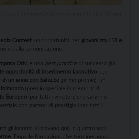
l contest, un’opportunità per giovani dai 18 ai 35 anni
dia Contest
, un’opportunità per
giovani tra i 18 e
smo e della comunicazione.
mpora Odv
, è una
best practice
di successo già
e opportunità di inserimento lavorativo
per i
 di un anno con Salto.bz
(primo premio), un
a Unimondo
(premio speciale in memoria di
nto Europeo
(per tutti i vincitori, che saranno
ziale con partner di prestigio (per tutti i
tti gli incontri si trovano
qui
) in quattro sedi
erme
. Dopo le formazioni, che termineranno a