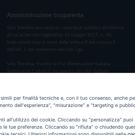
Amministrazione trasparente
Vita Trentina percepisce i contributi pubblici all'editoria
di cui al decreto legislativo 15 maggio 2017, n. 70.
Indicazione resa ai sensi della lettera f) del comma 2
dell'art. 5 del medesimo decreto Lgs.
Vita Trentina, tramite la Fisc (Federazione Italiana
Settimanali Cattolici), ha aderito allo IAP (Istituto
dell'Autodisciplina Pubblicitaria) accettando il Codice di
Autodisciplina della Comunicazione Commerciale
imili per finalità tecniche e, con il tuo consenso, anche per 
Privacy Policy
Cookie Policy
amento dell'esperienza", "misurazione" e "targeting e pubbli
i all'utilizzo dei cookie. Cliccando su "personalizza" puoi
 Trentina Editrice
re le tue preferenze. Cliccando su "rifiuta" o chiudendo que
okie tecnici. Ulteriori informazioni sono disponibili nella
coo