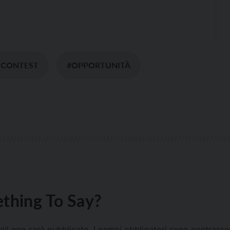
 CONTEST
#OPPORTUNITÀ
thing To Say?
mail non sarà pubblicato.
I campi obbligatori sono contrass