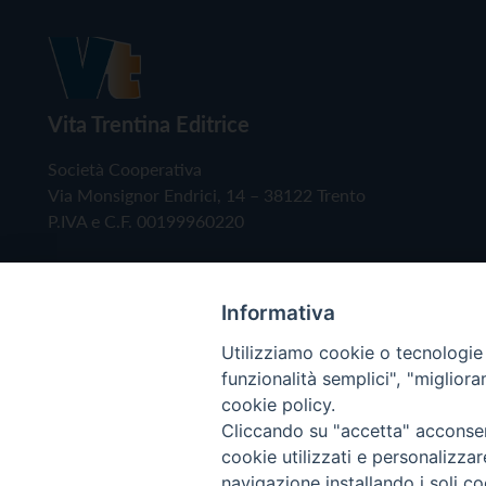
Vita Trentina Editrice
Società Cooperativa
Via Monsignor Endrici, 14 – 38122 Trento
P.IVA e C.F. 00199960220
Informativa
Utilizziamo cookie o tecnologie s
funzionalità semplici", "miglior
cookie policy.
Cliccando su "accetta" acconsent
Copyright © 2019 - Tutti i diritti riservati - Vita
cookie utilizzati e personalizza
navigazione installando i soli co