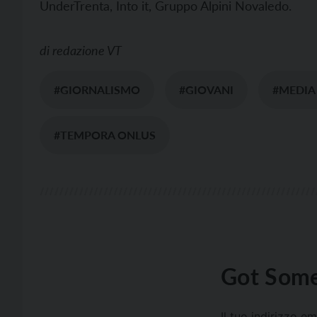
UnderTrenta, Into it, Gruppo Alpini Novaledo.
di
redazione VT
#GIORNALISMO
#GIOVANI
#MEDIA
#TEMPORA ONLUS
Got Some
Il tuo indirizzo e