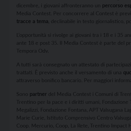
dicembre, i giovani affronteranno un
percorso esp
Media Contest. Per concorrere al Contest è previs
tracce a tema
, declinabile in testo giornalistico, 
L’opportunità si rivolge ai giovani tra i 18 e i 35 an
ante 18 e post 35. Il Media Contest è parte del p
Tempora Odv.
A tutti sarà consegnato un attestato di partecipa
trattati. È previsto anche il versamento di una
quot
attraverso bonifico bancario. Per maggiori inform
Sono
partner
del Media Contest i Comuni di Tren
Trentino per la pace e i diritti umani, Fondazion
Megalizzi, Fondazione Fontana, APT Valsugana Lago
Marie Curie, Istituto Comprensivo Centro Valsu
Coop. Mercurio, Coop, La Rete, Trentino Impact Hu