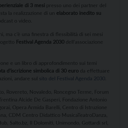
erienziale di 3 mesi
presso uno dei partner del
ta la realizzazione di un
elaborato inedito su
podcast o video.
ni, ma c’è una finestra di flessibilità di sei mesi
rogetto
Festival Agenda 2030
dell’associazione
zione e un libro di approfondimento sui temi
a d’iscrizione simbolica di 30 euro
da effettuare
azioni, andare sul
sito del Festival Agenda 2030
.
to, Rovereto, Novaledo, Roncegno Terme, Forum
e Trentina Alcide De Gasperi, Fondazione Antonio
rai, Opera Armida Barelli, Centro di Istruzione
gana, CDM Centro Didattico MusicaTeatroDanza,
b, Salto.bz, Il Dolomiti, Unimondo, Gottardi srl,