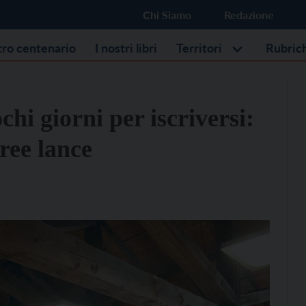
Chi Siamo
Redazione
stro centenario
I nostri libri
Territori
Rubric
hi giorni per iscriversi:
free lance