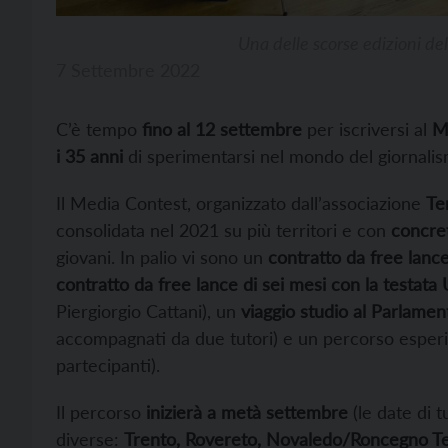
Una delle scorse edizioni de
7 Settembre 2022
C’è tempo
fino al 12 settembre
per iscriversi al
Me
i 35 anni
di sperimentarsi nel mondo del giornali
Il Media Contest, organizzato dall’associazione
Te
consolidata nel 2021 su più territori e con
concret
giovani. In palio vi sono un
contratto da free lance
contratto da free lance di sei mesi con la testat
Piergiorgio Cattani), un
viaggio studio al Parlame
accompagnati da due tutori) e un percorso esperien
partecipanti).
Il percorso
inizierà a metà settembre
(le date di tu
diverse:
Trento, Rovereto, Novaledo/Roncegno T