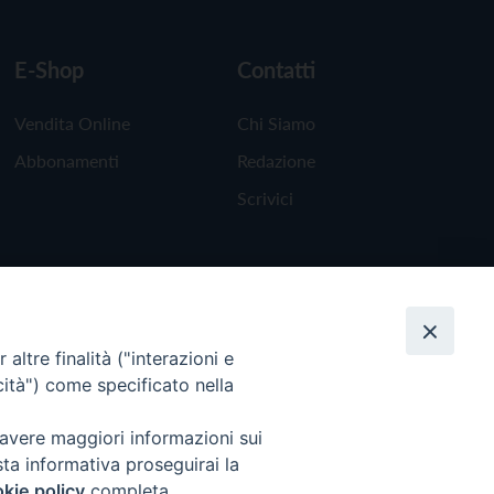
E-Shop
Contatti
Vendita Online
Chi Siamo
Abbonamenti
Redazione
Scrivici
altre finalità ("interazioni e
cità") come specificato nella
 avere maggiori informazioni sui
sta informativa proseguirai la
kie policy
completa.