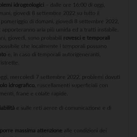
blemi idrogeologici
– dalle ore 16:00 di oggi,
ani, giovedì 8 settembre 2022 su tutto il
al pomeriggio di domani, giovedì 8 settembre 2022,
t apporteranno aria più umida ed a tratti instabile.
ni, giovedì, sono probabili
rovesci e temporali
 possibile che localmente i temporali possano
nto
e, in caso di temporali autorigeneranti,
istrette.
i oggi, mercoledì 7 settembre 2022, problemi dovuti
olo idrografico
, ruscellamenti superficiali con
amenti, frane e colate rapide.
abilità
e sulle reti aeree di comunicazione e di
porre massima attenzione
alle condizioni dei