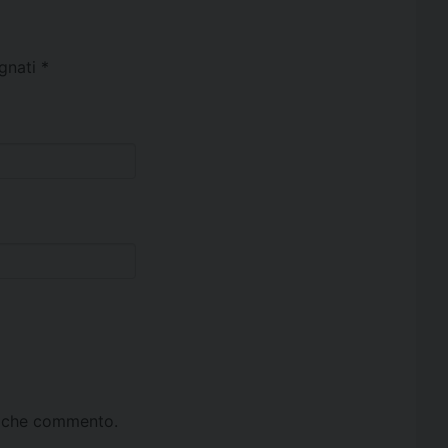
egnati
*
ta che commento.