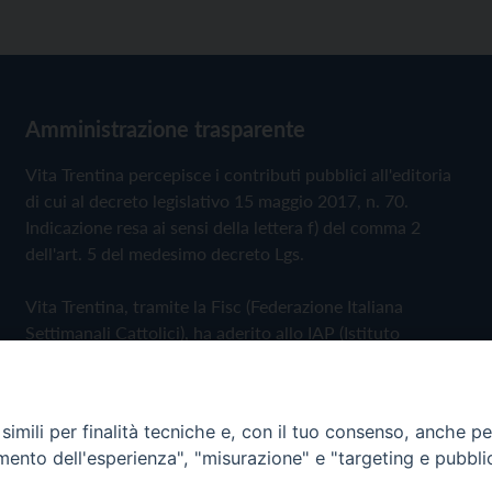
Amministrazione trasparente
Vita Trentina percepisce i contributi pubblici all'editoria
di cui al decreto legislativo 15 maggio 2017, n. 70.
Indicazione resa ai sensi della lettera f) del comma 2
dell'art. 5 del medesimo decreto Lgs.
Vita Trentina, tramite la Fisc (Federazione Italiana
Settimanali Cattolici), ha aderito allo IAP (Istituto
dell'Autodisciplina Pubblicitaria) accettando il Codice di
Autodisciplina della Comunicazione Commerciale
imili per finalità tecniche e, con il tuo consenso, anche per 
Privacy Policy
Cookie Policy
amento dell'esperienza", "misurazione" e "targeting e pubbli