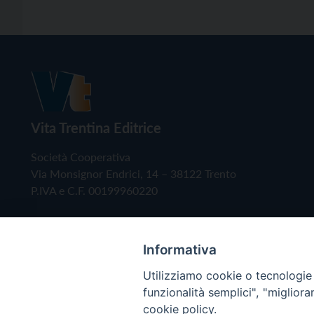
Vita Trentina Editrice
Società Cooperativa
Via Monsignor Endrici, 14 – 38122 Trento
P.IVA e C.F. 00199960220
Informativa
Utilizziamo cookie o tecnologie s
funzionalità semplici", "miglior
cookie policy.