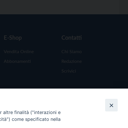
E-Shop
Contatti
Vendita Online
Chi Siamo
Abbonamenti
Redazione
Scrivici
altre finalità ("interazioni e
cità") come specificato nella