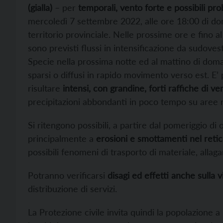
(gialla)
– per
temporali, vento forte e possibili pro
mercoledì 7 settembre 2022, alle ore 18:00 di dom
territorio provinciale. Nelle prossime ore e fino 
sono previsti flussi in intensificazione da sudoves
Specie nella prossima notte ed al mattino di doma
sparsi o diffusi in rapido movimento verso est. E’
risultare
intensi, con grandine, forti raffiche di ve
precipitazioni abbondanti in poco tempo su aree r
Si ritengono possibili, a partire dal pomeriggio d
principalmente a
erosioni e smottamenti nel retic
possibili fenomeni di trasporto di materiale, allag
Potranno verificarsi
disagi ed effetti anche sulla vi
distribuzione di servizi.
La Protezione civile invita quindi la popolazione a