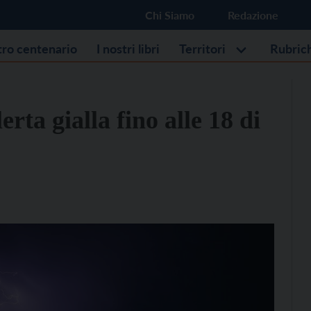
Chi Siamo
Redazione
stro centenario
I nostri libri
Territori
Rubric
rta gialla fino alle 18 di