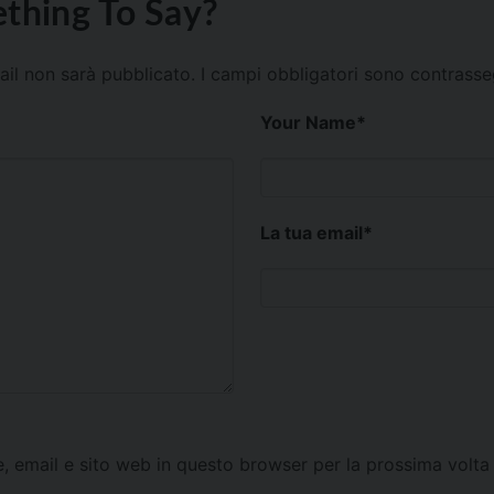
thing To Say?
mail non sarà pubblicato.
I campi obbligatori sono contrass
Your Name
*
La tua email
*
e, email e sito web in questo browser per la prossima vol