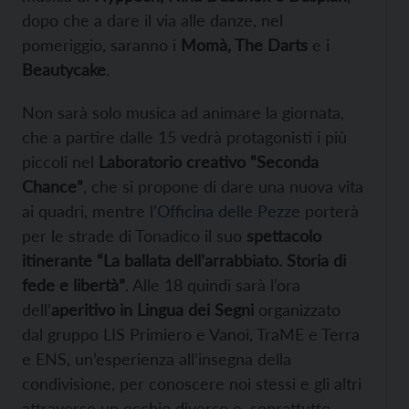
dopo che a dare il via alle danze, nel
pomeriggio, saranno i
Momà, The Darts
e i
Beautycake
.
Non sarà solo musica ad animare la giornata,
che a partire dalle 15 vedrà protagonisti i più
piccoli nel
Laboratorio creativo “Seconda
Chance”
, che si propone di dare una nuova vita
ai quadri, mentre l’
Officina delle Pezze
porterà
per le strade di Tonadico il suo
spettacolo
itinerante “La ballata dell’arrabbiato. Storia di
fede e libertà”
. Alle 18 quindi sarà l’ora
dell’
aperitivo in Lingua dei Segni
organizzato
dal gruppo LIS Primiero e Vanoi, TraME e Terra
e ENS, un’esperienza all’insegna della
condivisione, per conoscere noi stessi e gli altri
attraverso un occhio diverso e, soprattutto,