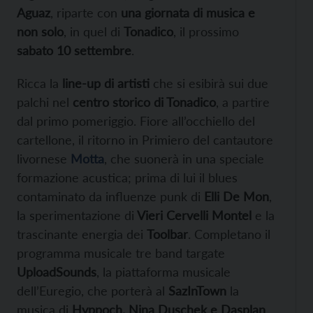
Aguaz
, riparte con
una giornata di musica e
non solo
, in quel di
Tonadico
, il prossimo
sabato 10 settembre
.
Ricca la
line-up di artisti
che si esibirà sui due
palchi nel
centro storico di Tonadico
, a partire
dal primo pomeriggio. Fiore all’occhiello del
cartellone, il ritorno in Primiero del cantautore
livornese
Motta
, che suonerà in una speciale
formazione acustica; prima di lui il blues
contaminato da influenze punk di
Elli De Mon
,
la sperimentazione di
Vieri Cervelli Montel
e la
trascinante energia dei
Toolbar
. Completano il
programma musicale tre band targate
UploadSounds
, la piattaforma musicale
dell’Euregio, che porterà al
SazInTown
la
musica di
Hyppoch, Nina Duschek e Dasplan
,