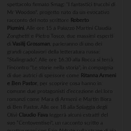
spettacolo firmato Smag: “I fantastici trucchi di
Mr Woodoo”, progetto nato da un evocativo
racconto del noto scrittore
Roberto
Piumini
. Alle ore 15 a Palazzo Martini Claudia
Zonghetti e Pietro Tosco, due massimi esperti
di
Vasilij Grossman
, parleranno di uno dei
grandi capolavori della letteratura russa:
“Stalingrado”. Alle ore 16.30 alla Rocca si terrà
l’incontro “Le storie nella storia”, in compagnia
di due autrici di spessore come
Ritanna Armeni
e Ben Pastor
, per scoprire cosa hanno in
comune due protagonisti d’eccezione dei loro
romanzi come Mara di Armeni e Martin Bora
di Ben Pastor. Alle ore 18 alla Spiaggia degli
Olivi
Claudio Fava
leggerà alcuni estratti del
suo “Centoventisei”, un racconto scritto a
quattro mani con Ezio Abbate sulla strage di via