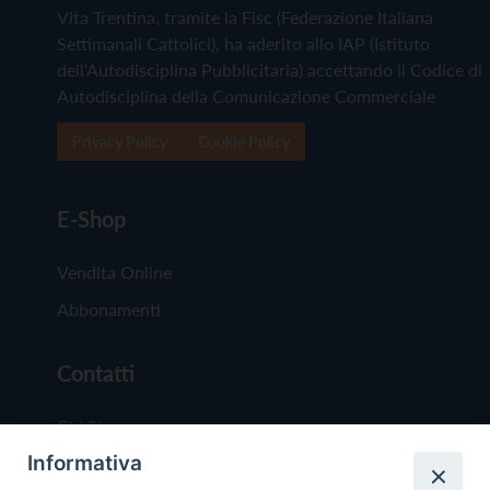
Vita Trentina, tramite la Fisc (Federazione Italiana
Settimanali Cattolici), ha aderito allo IAP (Istituto
dell'Autodisciplina Pubblicitaria) accettando il Codice di
Autodisciplina della Comunicazione Commerciale
Privacy Policy
Cookie Policy
E-Shop
Vendita Online
Abbonamenti
Contatti
Chi Siamo
Informativa
Redazione