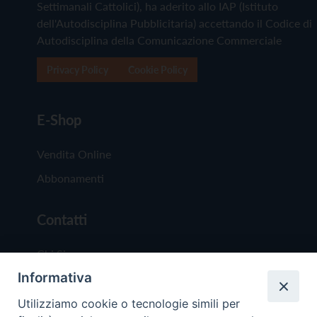
Settimanali Cattolici), ha aderito allo IAP (Istituto
dell'Autodisciplina Pubblicitaria) accettando il Codice di
Autodisciplina della Comunicazione Commerciale
Privacy Policy
Cookie Policy
E-Shop
Vendita Online
Abbonamenti
Contatti
Chi Siamo
Informativa
Redazione
Scrivici
Utilizziamo cookie o tecnologie simili per