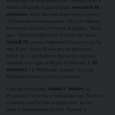
produzione di Arditodesìo con Tommaso Rosi e
Andrea Brunello. Il giorno dopo,
mercoledì 28
settembre
, tocca alla mini Augmented Lecture
“L’informatico inconsapevole”, di e con Alberto
Montresor e Carlo La Manna. A seguire, “Black
box – Dentro L’algoritmo” di Pacta dei Teatri.
Giovedì 29
, ancora Augmented Lecture con “La
fine. E poi? Storie di passati che diventano
futuri” di e con Massimo Bernardi e Stefano
Detassis e la regia di Maura Pettorruso. Il
30
settembre
c’è “Molecular voodoo” di e con
Raffaello Potestio e Enrico Tavernini.
Il giorno successivo,
sabato 1° ottobre,
La
Piccionaia è in scena a Sanbàpolis con “Scienza
e società: perché non si capiscono”, da un
testo di Massimiliano Bucchi. Martedì 4,