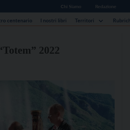
Chi Siamo
Redazione
stro centenario
I nostri libri
Territori
Rubric
 “Totem” 2022