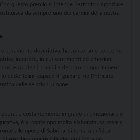
 Con questo premio si intende pertanto ringraziare
ostituisca da sempre uno dei cardini della nostra
a
e o puramente descrittiva, ha concorso e concorre
matrice interiore, in cui sentimenti ed emozioni
onoscenza degli uomini e dei loro comportamenti.
 di Bertolini, capace di guidarci nell’intricato
entica delle relazioni umane.
 sua opera, è costantemente in grado di emozionare e
igurativa, è al contempo molto elaborata, sa creare
onte alle opere di Sabrina, si torna a un’idea
di suscitare una fisicità che prelude a un