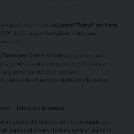
’assegnazione annuale dei
premi “Totem” per l’arte
,
l 2005 da Giuseppe Buttiglione e del capo
une di Ala.
ei
Totem
per l’arte e la cultura
è andato come
o
. La cerimonia di premiazione si è tenuta a a
, alla presenza dei rappresentanti
le, aperta da un incontro dedicato alla poesia.
zione –
Totem per la musica
ica i confini del ristretto ambito comunale, per
urale capace di creare “tessuto sociale” anche in