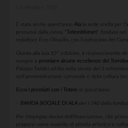
5 Settembre 2022
È stata anche quest’anno
Ala
la sede scelta per l
promossi dalla rivista “
Totemblueart
”, fondata ne
redattore Eros Olivotto, con il patrocinio del Com
Giunto alla sua 15^ edizione, il riconoscimento d
sempre a
premiare alcune eccellenze del Trentin
Palazzo Taddei ad Ala nella serata del 3 settembre
dell’amministrazione comunale e della cultura loca
Ecco i premiati con i Totem
di quest’anno:
–
BANDA SOCIALE DI ALA
per i 140 della fonda
Per l’impegno deciso dell’Associazione, che prevar
proporsi come modello di attività artistica e cult