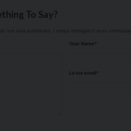
thing To Say?
mail non sarà pubblicato.
I campi obbligatori sono contrass
Your Name
*
La tua email
*