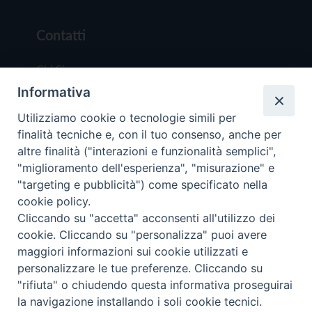
Contatti
Chi Siamo
Informativa
Redazione
Scrivici
Utilizziamo cookie o tecnologie simili per
finalità tecniche e, con il tuo consenso, anche per
altre finalità ("interazioni e funzionalità semplici",
"miglioramento dell'esperienza", "misurazione" e
"targeting e pubblicità") come specificato nella
cookie policy.
Copyright © 2019 - Tutti i diritti riservati - Vit
Cliccando su "accetta" acconsenti all'utilizzo dei
Trentina Editrice
cookie. Cliccando su "personalizza" puoi avere
maggiori informazioni sui cookie utilizzati e
Privacy Policy
personalizzare le tue preferenze. Cliccando su
Torna all'inizi
"rifiuta" o chiudendo questa informativa proseguirai
la navigazione installando i soli cookie tecnici.