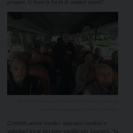
pregare. Lì trovi la forza di andare avanti”.
Sono 179 i pellegrini partiti alla volta di Lourdes. Tra loro 21
ammalati accompagnati da medici e infermieri
Ci infatti anche medici, operatori sanitari e
volontari tra le persone partite per Lourdes. “Io