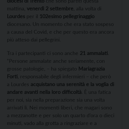
diocesi di Trento
che sono partiti questa
mattina,
venerdì 2 settembre
, alla volta di
Lourdes
per il
102esimo pellegrinaggio
diocesano. Un momento che era stato sospeso
a causa del Covid, e che per questo era ancora
più atteso dai pellegrini.
Tra i partecipanti ci sono anche
21 ammalati
.
“Persone ammalate anche seriamente, con
grosse patologie, – ha spiegato
Mariagrazia
Forti
, responsabile degli infermieri – che però
a Lourdes
acquistano una serenità e la voglia di
andare avanti nella loro difficoltà
. È una fatica
per noi, sia nella preparazione sia una volta
arrivati lì. Nei momenti liberi, che magari sono
a mezzanotte e per solo un quarto d’ora o dieci
minuti, vado alla grotta a ringraziare e a