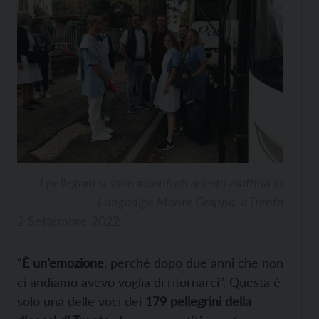
I pellegrini si sono incontrati questa mattina in
Lungadige Monte Grappa, a Trento
2 Settembre 2022
“
È un’emozione
, perché dopo due anni che non
ci andiamo avevo voglia di ritornarci”. Questa è
solo una delle voci dei
179 pellegrini della