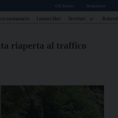
Chi Siamo
Redazione
stro centenario
I nostri libri
Territori
Rubric
ta riaperta al traffico