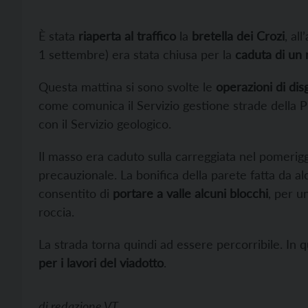
È stata
riaperta al traffico
la
bretella dei Crozi
, al
1 settembre) era stata chiusa per la
caduta di un
Questa mattina si sono svolte le
operazioni di dis
come comunica il Servizio gestione strade della P
con il Servizio geologico.
Il masso era caduto sulla carreggiata nel pomeriggio
precauzionale. La bonifica della parete fatta da alc
consentito di
portare a valle alcuni blocchi
, per u
roccia.
La strada torna quindi ad essere percorribile. In
per i lavori del viadotto
.
di
redazione VT