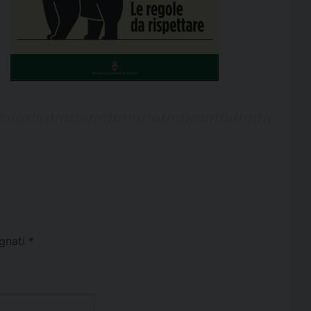
egnati
*