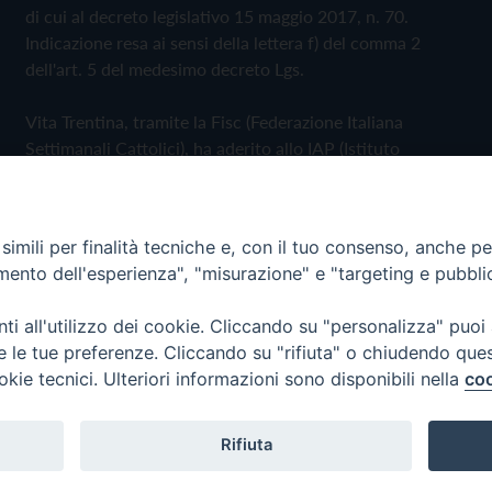
di cui al decreto legislativo 15 maggio 2017, n. 70.
Indicazione resa ai sensi della lettera f) del comma 2
dell'art. 5 del medesimo decreto Lgs.
Vita Trentina, tramite la Fisc (Federazione Italiana
Settimanali Cattolici), ha aderito allo IAP (Istituto
dell'Autodisciplina Pubblicitaria) accettando il Codice di
Autodisciplina della Comunicazione Commerciale
imili per finalità tecniche e, con il tuo consenso, anche per 
Privacy Policy
Cookie Policy
amento dell'esperienza", "misurazione" e "targeting e pubbli
i all'utilizzo dei cookie. Cliccando su "personalizza" puoi
 Trentina Editrice
re le tue preferenze. Cliccando su "rifiuta" o chiudendo que
okie tecnici. Ulteriori informazioni sono disponibili nella
coo
Rifiuta