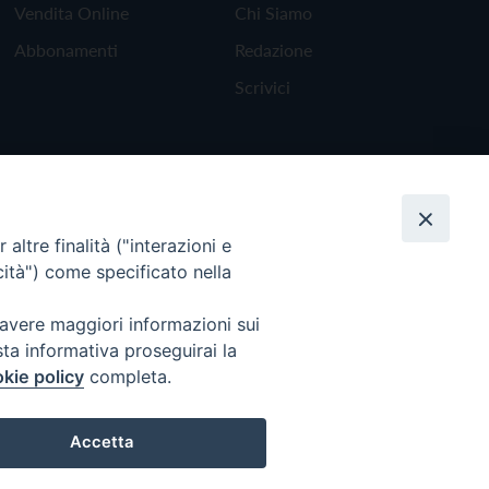
Vendita Online
Chi Siamo
Abbonamenti
Redazione
Scrivici
altre finalità ("interazioni e
cità") come specificato nella
 avere maggiori informazioni sui
sta informativa proseguirai la
kie policy
completa.
Torna all'inizio
Accetta