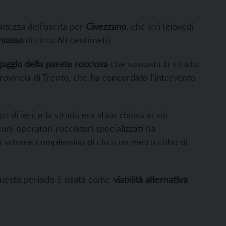
l’altezza dell’uscita per
Civezzano
, che ieri (giovedì
 masso
di circa 60 centimetri.
gaggio della parete rocciosa
che sovrasta la strada,
rovincia di Trento, che ha concordato l’intervento
 di ieri, e la strada era stata chiusa in via
uni operatori rocciatori specializzati ha
n volume complessivo di circa un metro cubo di
 questo periodo è usata come
viabilità alternativa