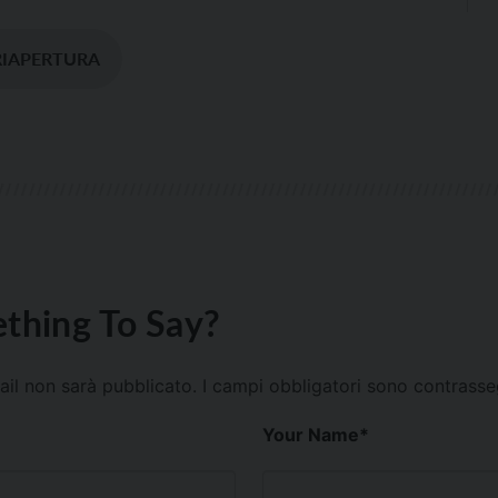
RIAPERTURA
thing To Say?
mail non sarà pubblicato.
I campi obbligatori sono contrass
Your Name
*