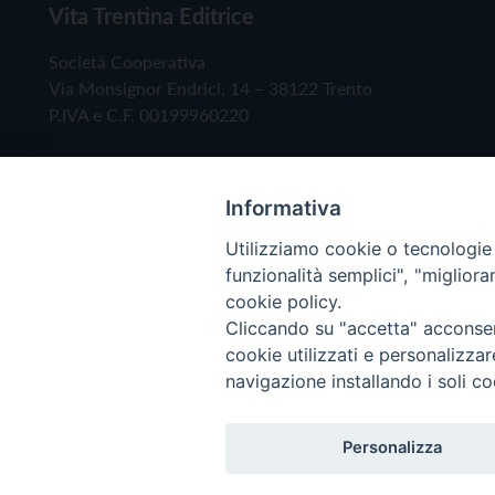
Vita Trentina Editrice
Società Cooperativa
Via Monsignor Endrici, 14 – 38122 Trento
P.IVA e C.F. 00199960220
Informativa
Utilizziamo cookie o tecnologie s
funzionalità semplici", "miglior
cookie policy.
Cliccando su "accetta" acconsent
Copyright © 2019 - Tutti i diritti riservati - Vita
cookie utilizzati e personalizza
navigazione installando i soli co
Privacy Policy
Personalizza