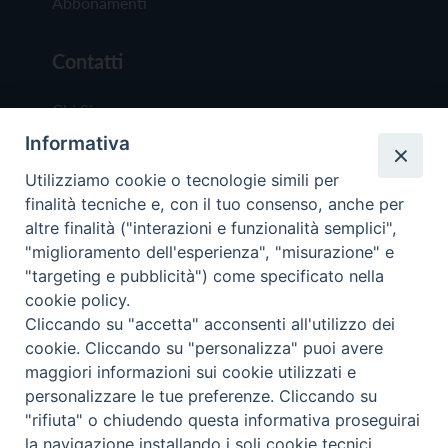
Abbonamenti
Contatti
Chi Siamo
Informativa
Redazione
Scrivici
Utilizziamo cookie o tecnologie simili per
finalità tecniche e, con il tuo consenso, anche per
altre finalità ("interazioni e funzionalità semplici",
"miglioramento dell'esperienza", "misurazione" e
"targeting e pubblicità") come specificato nella
cookie policy.
Copyright © 2019 - Tutti i diritti riservati - Vit
Cliccando su "accetta" acconsenti all'utilizzo dei
Trentina Editrice
cookie. Cliccando su "personalizza" puoi avere
maggiori informazioni sui cookie utilizzati e
Privacy Policy
personalizzare le tue preferenze. Cliccando su
Torna all'inizi
"rifiuta" o chiudendo questa informativa proseguirai
la navigazione installando i soli cookie tecnici.