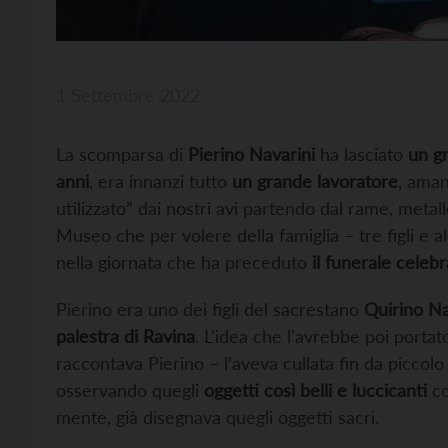
1 Settembre 2022
La scomparsa di
Pierino Navarini
ha lasciato
un g
anni
, era innanzi tutto
un grande lavoratore
, aman
utilizzato” dai nostri avi partendo dal rame, metal
Museo che per volere della famiglia – tre figli e 
nella giornata che ha preceduto
il funerale celeb
Pierino era uno dei figli del sacrestano
Quirino Na
palestra di Ravina
. L’idea che l’avrebbe poi port
raccontava Pierino – l’aveva cullata fin da piccol
osservando quegli
oggetti così belli e luccicanti
co
mente, già disegnava quegli oggetti sacri.