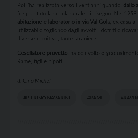
Poi l’ha realizzata verso i vent’anni quando,
dallo 
frequentato la scuola serale di disegno. Nel 1958 
abitazione e laboratorio in via Val Gol
a, ex casa al
utilizzabile togliendo dagli avvolti i detriti e rica
diverse comitive, tante straniere.
Cesellatore provetto
, ha coinvolto e gradualmente 
Rame, figli e nipoti.
di
Gino Micheli
#PIERINO NAVARINI
#RAME
#RAVI