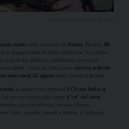
Pierino Navarini aveva 88 anni
rande vuoto
nella comunità di
Ravina
. Pierino,
88
te e appassionato di tutto quello che “era stato
lo al quale ha dedicato addirittura un museo.
alcuni nipoti – lo ha accolto come
camera ardente
rato mercoledì 31 agosto
nella chiesa di Ravina.
varini
, al quale sono dedicati
il Circolo Acli e la
ato ad essere conosciuto come
il “re” del rame
–
o mentre, da chierichetto, serviva Messa,
me calici, ampolle, pissidi e patine. E nella sua