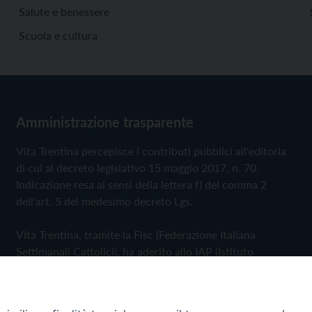
Salute e benessere
Scuola e cultura
Amministrazione trasparente
Vita Trentina percepisce i contributi pubblici all'editoria
di cui al decreto legislativo 15 maggio 2017, n. 70.
Indicazione resa ai sensi della lettera f) del comma 2
dell'art. 5 del medesimo decreto Lgs.
Vita Trentina, tramite la Fisc (Federazione Italiana
Settimanali Cattolici), ha aderito allo IAP (Istituto
dell'Autodisciplina Pubblicitaria) accettando il Codice di
Autodisciplina della Comunicazione Commerciale