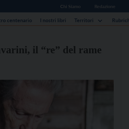
Chi Siamo
Redazione
stro centenario
I nostri libri
Territori
Rubric
arini, il “re” del rame