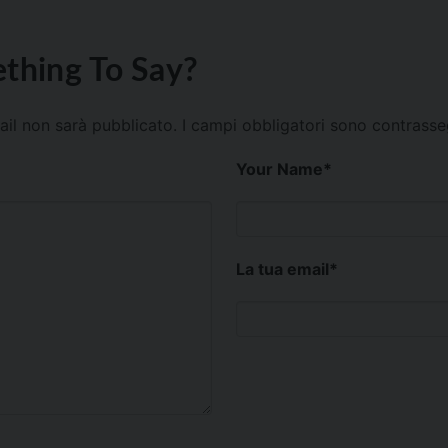
thing To Say?
mail non sarà pubblicato.
I campi obbligatori sono contrass
Your Name
*
La tua email
*