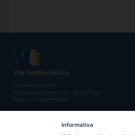
Vita Trentina Editrice
Società Cooperativa
Via Monsignor Endrici, 14 – 38122 Trento
P.IVA e C.F. 00199960220
Informativa