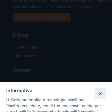
dell'Autodisciplina Pubblicitaria) accettando il Codice di
Autodisciplina della Comunicazione Commerciale
Privacy Policy
Cookie Policy
E-Shop
Vendita Online
Abbonamenti
Contatti
Chi Siamo
Informativa
Redazione
Scrivici
Utilizziamo cookie o tecnologie simili per
finalità tecniche e, con il tuo consenso, anche per
altre finalità ("interazioni e funzionalità semplici",