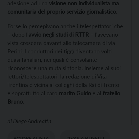
adesione ad una
visione non individualista ma
comunitaria del proprio servizio giornalistico
.
Forse lo percepivano anche i telespettatori che
– dopo l’
avvio negli studi di RTTR
– l’avevano
vista crescere davanti alle telecamere di via
Perini. I conduttori dei tiggì diventano volti
quasi familiari, nei quali è consolante
riconoscere una muta sintonia. Insieme ai suoi
lettori/telespettatori, la redazione di Vita
Trentina è vicina ai colleghi della Rai di Trento
e soprattutto al caro
marito Guido
e al
fratello
Bruno
.
di
Diego Andreatta
#GIORNALISTA
#IVANA BUSELLI