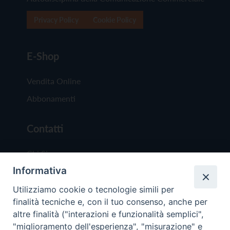
Privacy Policy
Cookie Policy
E-Shop
Vendita Online
Abbonamenti
Contatti
Chi Siamo
Informativa
Redazione
Scrivici
Utilizziamo cookie o tecnologie simili per
finalità tecniche e, con il tuo consenso, anche per
altre finalità ("interazioni e funzionalità semplici",
"miglioramento dell'esperienza", "misurazione" e