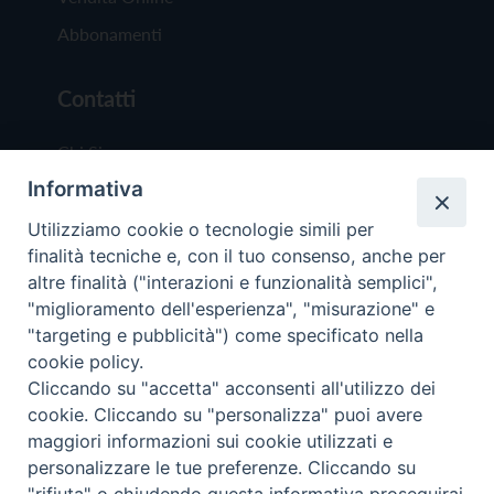
Abbonamenti
Contatti
Chi Siamo
Informativa
Redazione
Scrivici
Utilizziamo cookie o tecnologie simili per
finalità tecniche e, con il tuo consenso, anche per
altre finalità ("interazioni e funzionalità semplici",
"miglioramento dell'esperienza", "misurazione" e
"targeting e pubblicità") come specificato nella
cookie policy.
Copyright © 2019 - Tutti i diritti riservati - Vit
Cliccando su "accetta" acconsenti all'utilizzo dei
Trentina Editrice
cookie. Cliccando su "personalizza" puoi avere
maggiori informazioni sui cookie utilizzati e
Privacy Policy
personalizzare le tue preferenze. Cliccando su
Torna all'inizi