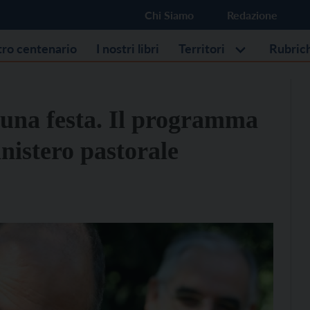
Chi Siamo
Redazione
stro centenario
I nostri libri
Territori
Rubric
 una festa. Il programma
inistero pastorale