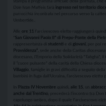
stampa il programma ufficiale della giornata, che
Don Ivan Maffeis farà
ingresso nel territorio dio
parrocchia incontrata nel percorso verso la catte
Umbertide.
Alle
ore 11
l’arcivescovo eletto raggiungerà quindi
“
San Giovanni Paolo II” di Prepo-Ponte della Piet
rappresentanza di
studenti
e di
giovani
, per poi re
Provvidenza”
, sede anche della Caritas diocesana
diocesano, l’Emporio della Solidarietà “Tabgha”, i
il “cuore pulsante” della carità della Chiesa dioce
Villaggio
, famiglie in gravi difficoltà a seguito de
bambini in fuga dall’Ucraina, l’arcivescovo eletto
In
Piazza IV Novembre
quindi,
alle 15
, un
abbracc
anche dal Trentino
, precederà l’incontro tra Don Iv
capoluogo umbro, dopo il quale l’arcivescovo elett
Alle 16 la celebrazione eucaristica in San Lorenzo