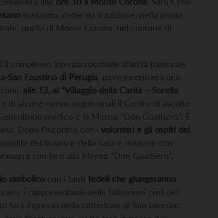
 comincerà alle
ore 10 a Monte Corona
. Sarà lì che
cesano
sostando, come da tradizione, nella prima
drale: quella di Monte Corona, nel comune di
 il complesso interparrocchiale d’unità pastorale
ra-San Faustino di Perugia
, dove incontrerà una
carsi,
alle 12, al “Villaggio della Carità – Sorella
 e di alcune opere-segno quali il Centro di ascolto
l Consultorio medico e la Mensa “Don Gualtiero”. È
sana. Dopo l’incontro con i
volontari e gli ospiti del
lla perdita del lavoro e della casa e mamme con
 pranzerà con loro alla Mensa “Don Gualtiero”.
io simbolico
con i tanti
fedeli che giungeranno
an e i rappresentanti delle Istituzioni civili del
o farà ingresso nella cattedrale di San Lorenzo.
, dove l’arcivescovo eletto farà ingresso dal