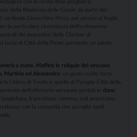
oncluderà con la recita della preghiera
ione della Madonna delle Grazie da parte del
l cardinale Gioacchino Pecci, poi asceso al Soglio
per la particolare circostanza dell’ordinazione
strali dei monasteri delle Clarisse di
a Lucia di Città della Pieve, portando un saluto
donerà a mons. Maffeis le reliquie del vescovo
nio, Martirio ed Alessandro
: un gesto molto forte
a la Chiesa di Trento e quella di Perugia-Città della
momento dell’offertorio verranno portati in
dono
i (anglofona, francofona, romena, sud americana,
fruttuoso con la comunità che accoglie tanti
ondo.