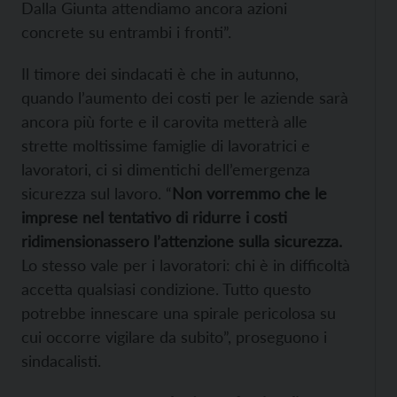
Dalla Giunta attendiamo ancora azioni
concrete su entrambi i fronti”.
Il timore dei sindacati è che in autunno,
quando l’aumento dei costi per le aziende sarà
ancora più forte e il carovita metterà alle
strette moltissime famiglie di lavoratrici e
lavoratori, ci si dimentichi dell’emergenza
sicurezza sul lavoro. “
Non vorremmo che le
imprese nel tentativo di ridurre i costi
ridimensionassero l’attenzione sulla sicurezza.
Lo stesso vale per i lavoratori: chi è in difficoltà
accetta qualsiasi condizione. Tutto questo
potrebbe innescare una spirale pericolosa su
cui occorre vigilare da subito”, proseguono i
sindacalisti.