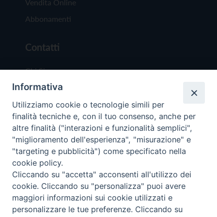
Vendita Online
Abbonamenti
Contatti
Chi Siamo
Informativa
Redazione
Scrivici
Utilizziamo cookie o tecnologie simili per
finalità tecniche e, con il tuo consenso, anche per
altre finalità ("interazioni e funzionalità semplici",
"miglioramento dell'esperienza", "misurazione" e
"targeting e pubblicità") come specificato nella
cookie policy.
Copyright © 2019 - Tutti i diritti riservati - Vit
Cliccando su "accetta" acconsenti all'utilizzo dei
Trentina Editrice
cookie. Cliccando su "personalizza" puoi avere
maggiori informazioni sui cookie utilizzati e
Privacy Policy
personalizzare le tue preferenze. Cliccando su
Torna all'inizi