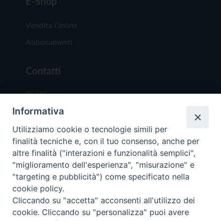
E-Shop
Vendita Online
Abbonamenti
Contatti
Chi Siamo
Informativa
Redazione
Scrivici
Utilizziamo cookie o tecnologie simili per
finalità tecniche e, con il tuo consenso, anche per
altre finalità ("interazioni e funzionalità semplici",
"miglioramento dell'esperienza", "misurazione" e
"targeting e pubblicità") come specificato nella
cookie policy.
Copyright © 2019 - Tutti i diritti riservati - Vit
Cliccando su "accetta" acconsenti all'utilizzo dei
Trentina Editrice
cookie. Cliccando su "personalizza" puoi avere