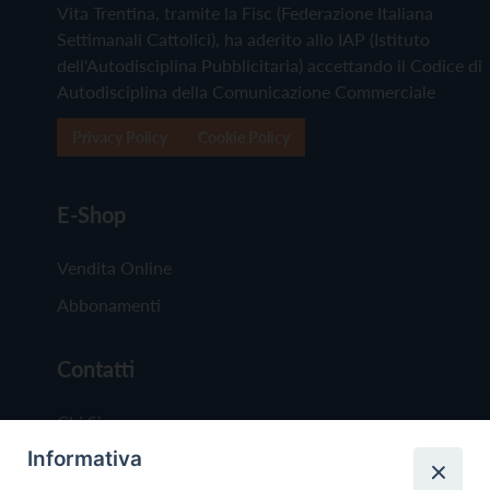
Vita Trentina, tramite la Fisc (Federazione Italiana
Settimanali Cattolici), ha aderito allo IAP (Istituto
dell'Autodisciplina Pubblicitaria) accettando il Codice di
Autodisciplina della Comunicazione Commerciale
Privacy Policy
Cookie Policy
E-Shop
Vendita Online
Abbonamenti
Contatti
Chi Siamo
Informativa
Redazione