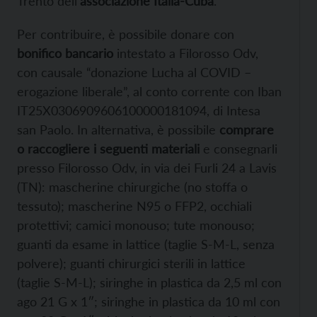
Trento dell’
associazione Italia-Cuba
.
Per contribuire, è possibile donare con
bonifico bancario
intestato a Filorosso Odv,
con causale “donazione Lucha al COVID –
erogazione liberale”, al conto corrente con Iban
IT25X0306909606100000181094, di Intesa
san Paolo. In alternativa, è possibile
comprare
o raccogliere i seguenti materiali
e consegnarli
presso Filorosso Odv, in via dei Furli 24 a Lavis
(TN): mascherine chirurgiche (no stoffa o
tessuto); mascherine N95 o FFP2, occhiali
protettivi; camici monouso; tute monouso;
guanti da esame in lattice (taglie S-M-L, senza
polvere); guanti chirurgici sterili in lattice
(taglie S-M-L); siringhe in plastica da 2,5 ml con
ago 21 G x 1″; siringhe in plastica da 10 ml con