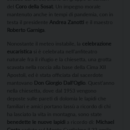
del
Coro della Sosat
. Un impegno morale
mantenuto anche in tempi di pandemia, con in
testa il presidente
Andrea Zanotti
e il maestro
Roberto Garniga
.
Nonostante il meteo instabile, la
celebrazione
eucaristica
si è celebrata nell’anfiteatro
naturale fra il rifugio e la chiesetta, una grotta
scavata nella roccia alla base della Cima XII
Apostoli, ed è stata officiata dal sacerdote
mantovano
Don Giorgio Dall’Oglio
. Quest’anno
nella chiesetta, dove dal 1953 vengono
deposte sulle pareti di dolomia le lapidi che
familiari e amici portano lassù a ricordo di chi
ha lasciato la vita in montagna, sono state
benedette le nuove lapidi
a ricordo di:
Michael
Costa
caduto sul Monte Guglielmo il 23 aprile