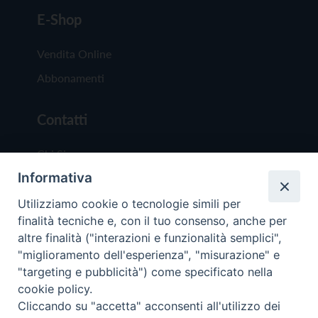
E-Shop
Vendita Online
Abbonamenti
Contatti
Chi Siamo
Informativa
Redazione
Scrivici
Utilizziamo cookie o tecnologie simili per
finalità tecniche e, con il tuo consenso, anche per
altre finalità ("interazioni e funzionalità semplici",
"miglioramento dell'esperienza", "misurazione" e
"targeting e pubblicità") come specificato nella
cookie policy.
Copyright © 2019 - Tutti i diritti riservati - Vit
Cliccando su "accetta" acconsenti all'utilizzo dei
Trentina Editrice