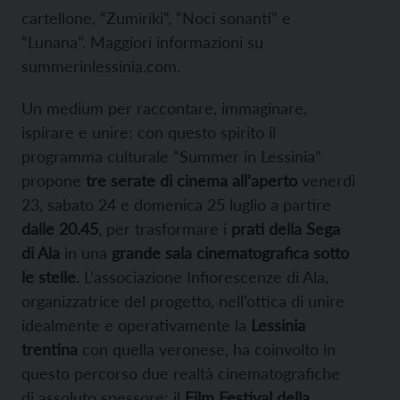
cartellone, “Zumiriki”, “Noci sonanti” e
“Lunana”. Maggiori informazioni su
summerinlessinia.com
.
Un medium per raccontare, immaginare,
ispirare e unire: con questo spirito il
programma culturale “Summer in Lessinia”
propone
tre serate di cinema all’aperto
venerdì
23, sabato 24 e domenica 25 luglio a partire
dalle 20.45
, per trasformare i
prati della Sega
di Ala
in una
grande sala cinematografica sotto
le stelle
. L’associazione Infiorescenze di Ala,
organizzatrice del progetto, nell’ottica di unire
idealmente e operativamente la
Lessinia
trentina
con quella veronese, ha coinvolto in
questo percorso due realtà cinematografiche
di assoluto spessore: il
Film Festival della