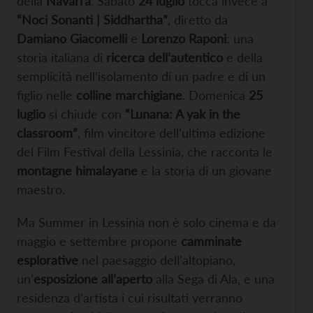
della
Navarra
. Sabato
24 luglio
tocca invece a
“Noci Sonanti | Siddhartha”
, diretto da
Damiano Giacomelli
e
Lorenzo Raponi
: una
storia italiana di
ricerca dell’autentico
e della
semplicità nell’isolamento di un padre e di un
figlio nelle
colline marchigiane
. Domenica
25
luglio
si chiude con
“Lunana: A yak in the
classroom”
, film vincitore dell’ultima edizione
del Film Festival della Lessinia, che racconta le
montagne himalayane
e la storia di un giovane
maestro.
Ma Summer in Lessinia non è solo cinema e da
maggio e settembre propone
camminate
esplorative
nel paesaggio dell’altopiano,
un’
esposizione all’aperto
alla Sega di Ala, e una
residenza d’artista i cui risultati verranno