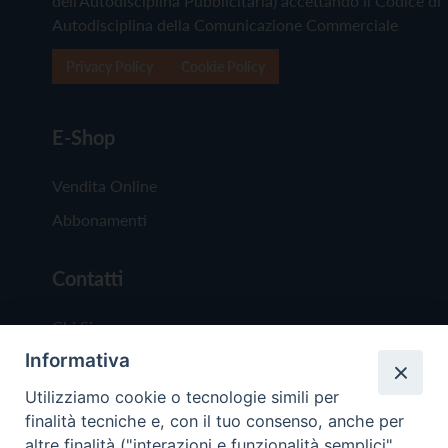
dell'Autodisciplina Pubblicitaria) accettando il Codice di
Autodisciplina della Comunicazione Commerciale
Privacy Policy
Cookie Policy
E-Shop
Vendita Online
Abbonamenti
Contatti
Chi Siamo
Informativa
Redazione
Scrivici
Utilizziamo cookie o tecnologie simili per
finalità tecniche e, con il tuo consenso, anche per
altre finalità ("interazioni e funzionalità semplici",