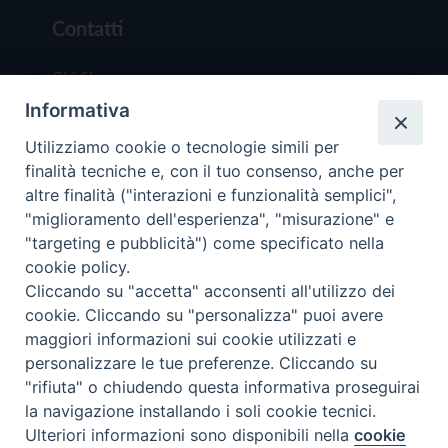
Contatti
Chi Siamo
Informativa
Redazione
Scrivici
Utilizziamo cookie o tecnologie simili per
finalità tecniche e, con il tuo consenso, anche per
altre finalità ("interazioni e funzionalità semplici",
"miglioramento dell'esperienza", "misurazione" e
"targeting e pubblicità") come specificato nella
cookie policy.
Copyright © 2019 - Tutti i diritti riservati - Vit
Cliccando su "accetta" acconsenti all'utilizzo dei
Trentina Editrice
cookie. Cliccando su "personalizza" puoi avere
maggiori informazioni sui cookie utilizzati e
Privacy Policy
personalizzare le tue preferenze. Cliccando su
Torna all'inizi
"rifiuta" o chiudendo questa informativa proseguirai
la navigazione installando i soli cookie tecnici.
Ulteriori informazioni sono disponibili nella
cookie
Preferenze Cookie