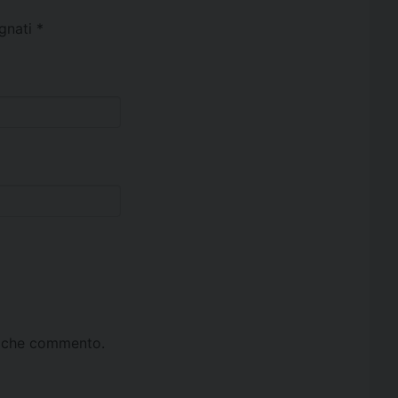
egnati
*
ta che commento.