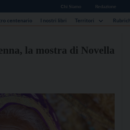
Chi Siamo
Redazione
stro centenario
I nostri libri
Territori
Rubric
nna, la mostra di Novella