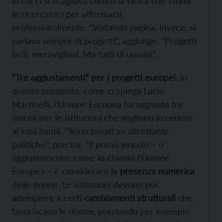
in cui ci si scagliava contro la fatica che fanno
le ricercatrici per affermarsi
professionalmente. “Voltando pagina, invece, si
parlava sempre di progetti”, aggiunge. “Progetti
belli, meravigliosi. Ma tutti di uomini”.
“Tre aggiustamenti” per i progetti europei.
In
questo momento, come ci spiega Lucia
Martinelli, l’Unione Europea ha aggiunto tre
vincoli per le istituzioni che vogliono accedere
ai suoi bandi. “Sono basati su altrettante
politiche”, precisa. “Il primo vincolo – o
aggiustamento, come lo chiama l’Unione
Europea – è considerare la
presenza numerica
delle donne. Le istituzioni devono poi
adempiere a certi
cambiamenti strutturali
che
favoriscano le donne, prestando per esempio