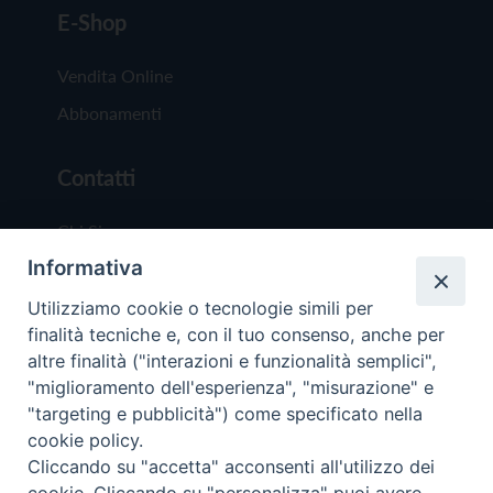
E-Shop
Vendita Online
Abbonamenti
Contatti
Chi Siamo
Informativa
Redazione
Scrivici
Utilizziamo cookie o tecnologie simili per
finalità tecniche e, con il tuo consenso, anche per
altre finalità ("interazioni e funzionalità semplici",
"miglioramento dell'esperienza", "misurazione" e
"targeting e pubblicità") come specificato nella
cookie policy.
Copyright © 2019 - Tutti i diritti riservati - Vit
Cliccando su "accetta" acconsenti all'utilizzo dei
Trentina Editrice