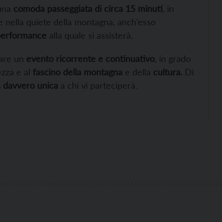
 una
comoda passeggiata di circa 15 minuti
, in
e nella quiete della montagna, anch’esso
 performance
alla quale si assisterà.
tare un
evento ricorrente e continuativo
, in grado
lezza e al
fascino della montagna
e della
cultura.
Di
 davvero unica
a chi vi parteciperà.