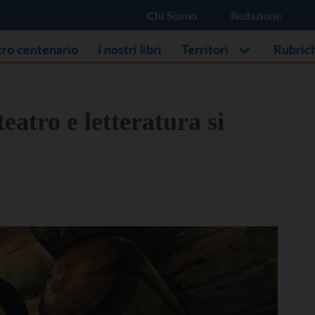
Chi Siamo
Redazione
stro centenario
I nostri libri
Territori
Rubric
eatro e letteratura si