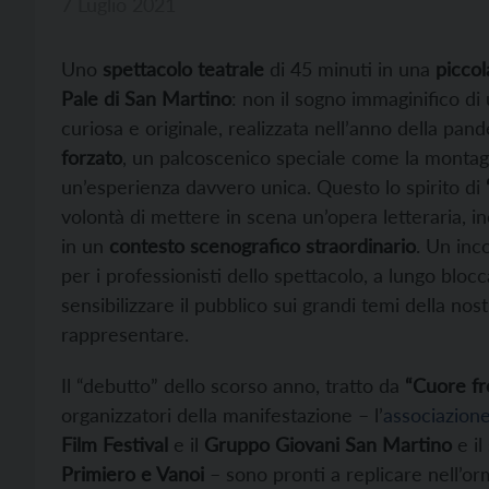
7 Luglio 2021
Uno
spettacolo teatrale
di 45 minuti in una
piccol
Pale di San Martino
: non il sogno immaginifico di 
curiosa e originale, realizzata nell’anno della pan
forzato
, un palcoscenico speciale come la montagna
un’esperienza davvero unica. Questo lo spirito di
volontà di mettere in scena un’opera letteraria, i
in un
contesto scenografico straordinario
. Un inc
per i professionisti dello spettacolo, a lungo blocc
sensibilizzare il pubblico sui grandi temi della no
rappresentare.
Il “debutto” dello scorso anno, tratto da
“Cuore fr
organizzatori della manifestazione – l’
associazion
Film Festival
e il
Gruppo Giovani San Martino
e il
Primiero e Vanoi
– sono pronti a replicare nell’