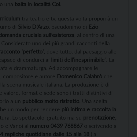
ro una
baita
in
località Col
.
urriculum
tra teatro e tv, questa volta proporrà un
tumo di
Silvio D’Arzo
, pseudonimo di
Ezio
domanda cruciale sull’esistenza
, al centro di una
. Considerato uno dei più grandi racconti della
racconto ‘perfetto’
, dove tutto, dal paesaggio alle
 capace di condurci ai
limiti dell’inesprimibile
“. La
ografa e drammaturga. Ad accompagnare le
a, compositore e autore
Domenico Calabrò
che
la scena musicale italiana. La produzione è di
 valore, format e sede sono i tratti distintivi di
porlo a un
pubblico molto ristretto
. Una scelta
anche un modo per rendere
più intima e raccolta la
tura. Lo spettacolo, gratuito ma su
prenotazione
,
o e Vanoi al
numero 0439 768867
o scrivendo a
4 repliche quotidiane dalle 15 alle 18
(la