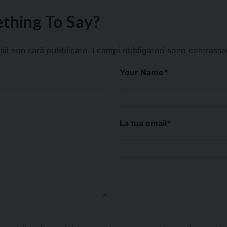
thing To Say?
mail non sarà pubblicato.
I campi obbligatori sono contrass
Your Name
*
La tua email
*