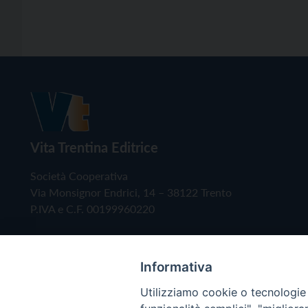
Vita Trentina Editrice
Società Cooperativa
Via Monsignor Endrici, 14 – 38122 Trento
P.IVA e C.F. 00199960220
Informativa
Utilizziamo cookie o tecnologie s