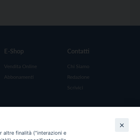
E-Shop
Contatti
Vendita Online
Chi Siamo
Abbonamenti
Redazione
Scrivici
altre finalità ("interazioni e