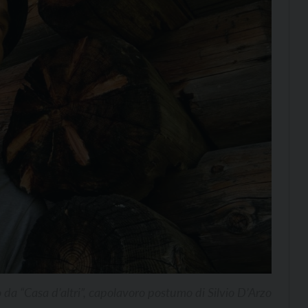
da “Casa d’altri”, capolavoro postumo di Silvio D’Arzo