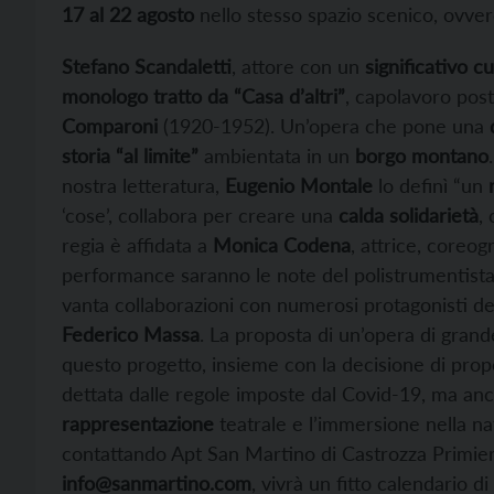
17 al 22 agosto
nello stesso spazio scenico, ovve
Stefano Scandaletti
, attore con un
significativo c
monologo tratto da “Casa d’altri”
, capolavoro pos
Comparoni
(1920-1952). Un’opera che pone una
storia “al limite”
ambientata in un
borgo montano
nostra letteratura,
Eugenio Montale
lo definì “un
‘cose’, collabora per creare una
calda solidarietà
,
regia è affidata a
Monica Codena
, attrice, core
performance saranno le note del polistrumentist
vanta collaborazioni con numerosi protagonisti del
Federico Massa
. La proposta di un’opera di grande
questo progetto, insieme con la decisione di pro
dettata dalle regole imposte dal Covid-19, ma 
rappresentazione
teatrale e l’immersione nella na
contattando Apt San Martino di Castrozza Primier
info@sanmartino.com
, vivrà un fitto calendario di