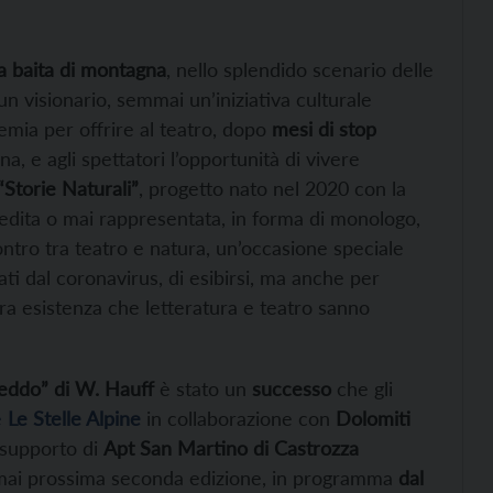
a baita di montagna
, nello splendido scenario delle
un visionario, semmai un’iniziativa culturale
demia per offrire al teatro, dopo
mesi di stop
, e agli spettatori l’opportunità di vivere
“Storie Naturali”
, progetto nato nel 2020 con la
nedita o mai rappresentata, in forma di monologo,
ontro tra teatro e natura, un’occasione speciale
ati dal coronavirus, di esibirsi, ma anche per
stra esistenza che letteratura e teatro sanno
eddo” di W. Hauff
è stato un
successo
che gli
e
Le Stelle Alpine
in collaborazione con
Dolomiti
 supporto di
Apt San Martino di Castrozza
ormai prossima seconda edizione, in programma
dal