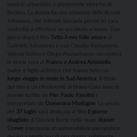
modelli urbanistici e planimetrie storiche di
Berlino. La donna ha una relazione difficile con
Johannes, che intende lasciarla perciò lei sarà
costretta a riflettere se ucciderlo o meno. Due
giorni dopo il film
Tutto il mio folle amore
di
Gabriele Salvatores e con Claudio Santamaria,
Valeria Golino e Diego Abatantuono racconterà
la storia vera di
Franco e Andrea Antonello
,
padre e figlio autistico che hanno fatto un
lungo viaggio in moto in Sud America
. Il titolo
del film è un riferimento al brano Cosa sono le
nuvole scritto da
Pier Paolo Pasolini
e
interpretato da
Domenico Modugno
. La serata
del
27 luglio
sarà dedicata al film
Il giorno
sbagliato
di Derrick Borte nella quale
Russel
Crowe
interpreta un automobilista psicopatico
deciso a vendicarsi di una donna, solamente