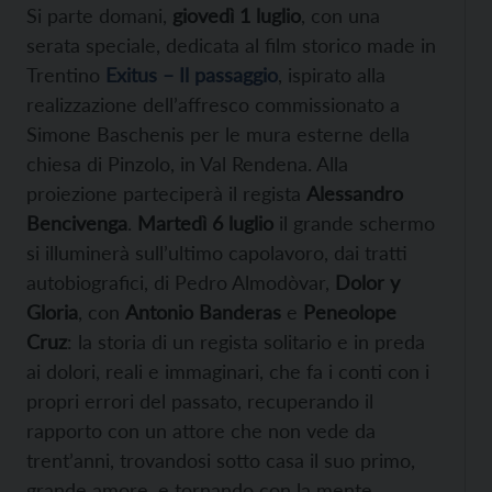
Si parte domani,
giovedì 1 luglio
, con una
serata speciale, dedicata al film storico made in
Trentino
Exitus – Il passaggio
, ispirato alla
realizzazione dell’affresco commissionato a
Simone Baschenis per le mura esterne della
chiesa di Pinzolo, in Val Rendena. Alla
proiezione parteciperà il regista
Alessandro
Bencivenga
.
Martedì 6 luglio
il grande schermo
si illuminerà sull’ultimo capolavoro, dai tratti
autobiografici, di Pedro Almodòvar,
Dolor y
Gloria
, con
Antonio Banderas
e
Peneolope
Cruz
: la storia di un regista solitario e in preda
ai dolori, reali e immaginari, che fa i conti con i
propri errori del passato, recuperando il
rapporto con un attore che non vede da
trent’anni, trovandosi sotto casa il suo primo,
grande amore, e tornando con la mente