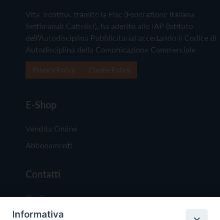
Vita Trentina, tramite la Fisc (Federazione Italiana
Settimanali Cattolici), ha aderito allo IAP (Istituto
dell'Autodisciplina Pubblicitaria) accettando il Codice di
Autodisciplina della Comunicazione Commerciale
Privacy Policy
Cookie Policy
E-Shop
Vendita Online
Abbonamenti
Contatti
Chi Siamo
Informativa
Redazione