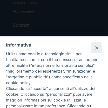
Vendita Online
Abbonamenti
Contatti
Chi Siamo
Informativa
Redazione
Scrivici
Utilizziamo cookie o tecnologie simili per
finalità tecniche e, con il tuo consenso, anche per
altre finalità ("interazioni e funzionalità semplici",
"miglioramento dell'esperienza", "misurazione" e
"targeting e pubblicità") come specificato nella
cookie policy.
Copyright © 2019 - Tutti i diritti riservati - Vit
Cliccando su "accetta" acconsenti all'utilizzo dei
Trentina Editrice
cookie. Cliccando su "personalizza" puoi avere
maggiori informazioni sui cookie utilizzati e
Privacy Policy
personalizzare le tue preferenze. Cliccando su