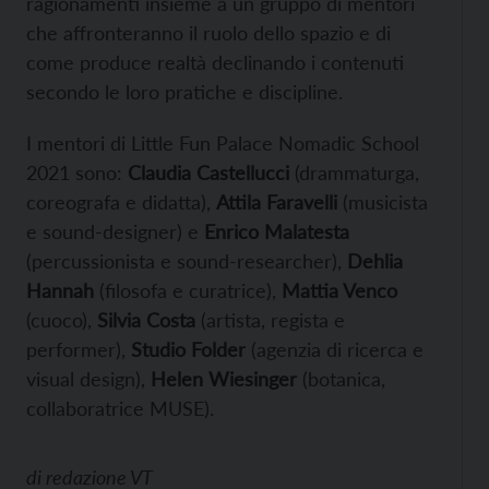
ragionamenti insieme a un gruppo di mentori
che affronteranno il ruolo dello spazio e di
come produce realtà declinando i contenuti
secondo le loro pratiche e discipline.
I mentori di Little Fun Palace Nomadic School
2021 sono:
Claudia Castellucci
(drammaturga,
coreografa e didatta),
Attila Faravelli
(musicista
e sound-designer) e
Enrico Malatesta
(percussionista e sound-researcher),
Dehlia
Hannah
(filosofa e curatrice),
Mattia Venco
(cuoco),
Silvia Costa
(artista, regista e
performer),
Studio Folder
(agenzia di ricerca e
visual design),
Helen Wiesinger
(botanica,
collaboratrice MUSE).
di
redazione VT