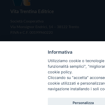
Vita Trentina Editrice
Società Cooperativa
Via Monsignor Endrici, 14 – 38122 Trento
P.IVA e C.F. 00199960220
Informativa
Utilizziamo cookie o tecnologie s
funzionalità semplici", "miglior
cookie policy.
Cliccando su "accetta" acconsent
Copyright © 2019 - Tutti i diritti riservati - Vita
cookie utilizzati e personalizza
navigazione installando i soli co
Privacy Policy
Personalizza