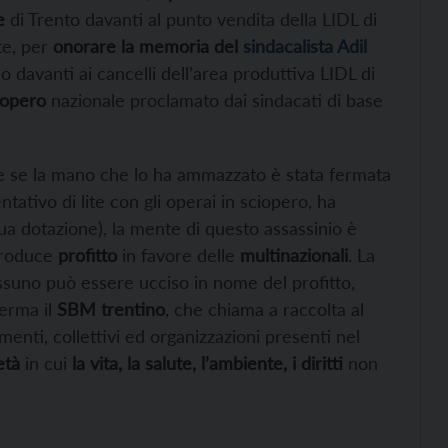
e
di Trento davanti al punto vendita della LIDL di
nte, per
onorare la memoria del
sindacalista Adil
 davanti ai cancelli dell’area produttiva LIDL di
iopero
nazionale proclamato dai sindacati di base
he se la mano che lo ha ammazzato è stata fermata
tativo di lite con gli operai in sciopero, ha
sua dotazione), la mente di questo assassinio è
roduce
profitto
in favore delle
multinazionali
. La
ssuno può essere ucciso in nome del profitto,
ferma il
SBM trentino
, che chiama a raccolta al
enti, collettivi ed organizzazioni presenti nel
età
in cui
la vita, la salute, l’ambiente, i diritti
non