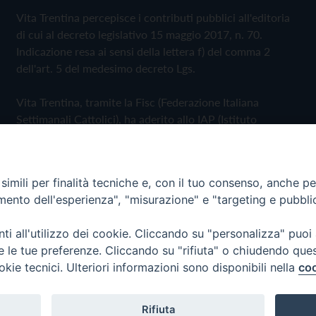
Vita Trentina percepisce i contributi pubblici all'editoria
di cui al decreto legislativo 15 maggio 2017, n. 70.
Indicazione resa ai sensi della lettera f) del comma 2
dell'art. 5 del medesimo decreto Lgs.
Vita Trentina, tramite la Fisc (Federazione Italiana
Settimanali Cattolici), ha aderito allo IAP (Istituto
dell'Autodisciplina Pubblicitaria) accettando il Codice di
Autodisciplina della Comunicazione Commerciale
imili per finalità tecniche e, con il tuo consenso, anche per 
Privacy Policy
Cookie Policy
amento dell'esperienza", "misurazione" e "targeting e pubbli
i all'utilizzo dei cookie. Cliccando su "personalizza" puoi
 Trentina Editrice
re le tue preferenze. Cliccando su "rifiuta" o chiudendo que
okie tecnici. Ulteriori informazioni sono disponibili nella
coo
Rifiuta