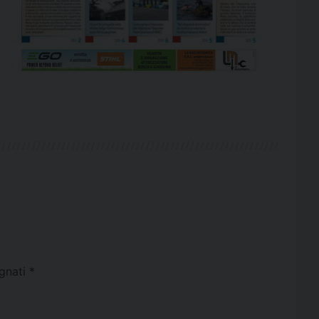
egnati
*