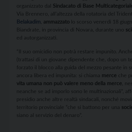
organizzato dal
Sindacato di Base Multicategorial
Via Brennero, all’altezza della rotatoria del Tride
Belakadim
,
ammazzato
lo scorso venerdì 18 giugno
Biandrate, in provincia di Novara, durante uno
sc
ed autorganizzati.
“Il suo omicidio non potrà restare impunito. Anc
(trattasi di un giovane dipendente che, dopo un ten
forzato il blocco alla guida del mezzo pesante in 
ancora libera ed impunita: si chiama
merce
che p
vita umana non può valere meno della merce
, ne
neanche se ad imporlo sono le multinazionali”, af
presidio anche altre realtà sindacali, nonché movim
territorio provinciale “che si battono per una
soci
siano al servizio del denaro”.