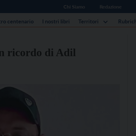
Chi Siamo
Redazione
stro centenario
I nostri libri
Territori
Rubric
in ricordo di Adil