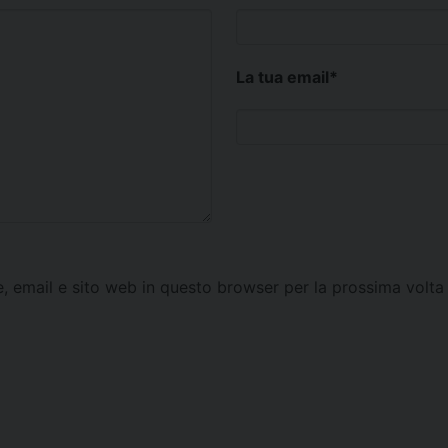
La tua email
*
e, email e sito web in questo browser per la prossima vol