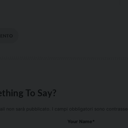
RENTO
thing To Say?
mail non sarà pubblicato.
I campi obbligatori sono contrass
Your Name
*