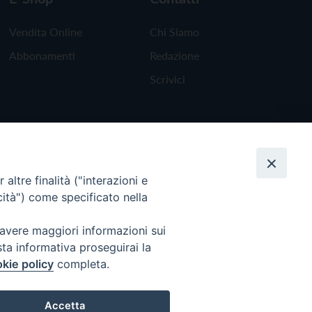
Vendita Online
Chi Siamo
Abbonamenti
Redazione
Scrivici
altre finalità ("interazioni e
cità") come specificato nella
 avere maggiori informazioni sui
sta informativa proseguirai la
kie policy
completa.
Torna all'inizio
Accetta