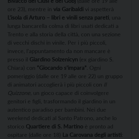
Bivacco dei Ciusi e dei Gobj
(dalle ore 19 alle
ore 23), mentre in
via Garibaldi
vi aspetterà
L’isola di Arturo – libri e vinili senza pareti
, una
lunga bancarella colma di libri usati dedicati a
Trento e alla storia della città, con una sezione
di vecchi dischi in vinile. Per i più piccoli,
invece, l’appuntamento da non mancare è
presso il
Giardino Solzenicyn
(ex giardino S.
Chiara) con
“Giocando s’impara”
. Ogni
pomeriggio (dalle ore 19 alle ore 22) un gruppo
di animatori accoglierà i più piccoli con
Il
Quizzone
, un gioco capace di coinvolgere
genitori e figli, trasformando il giardino in un
autentico paradiso per bambini. Nei due
weekend dedicati al Santo Patrono, anche lo
storico
Quartiere di S. Martino
è pronto ad
ospitare (dalle ore 18)
La Carovana degli artisti
: