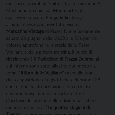
musicisti, funamboli e pittori trasformeranno S.
Martino in una piccola Montmartre, il
quartiere a nord di Parigi dedicato agli
artisti. Infine, dopo aver fatto visita al
Mercatino Vintage
di Piazza Dante (solamente
sabato 26 giugno, dalle 18.30 alle 23), per chi
volesse approfondire la storia delle Feste
Vigiliane e della pittura trentina, il punto di
riferimento è il
Padiglione di Piazza Duomo
, al
cui interno sono state allestite due mostre a
tema.
“Il libro delle Vigiliane”
raccoglie una
ricca esposizione di oggetti che celebrano i 38
anni di questa straordinaria ricorrenza, tra
costumi rinascimentali, maschere, foto
d’archivio, locandine delle edizioni passate e
molto altro ancora.
“Le quattro stagioni di
Trento”
, invece, è un’esposizione dedicata ai