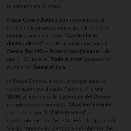
in costume giallo-rosso.
Piazza Cesare Battisti
sarà nuovamente al
centro della proposta musicale: alle ore 20 il
pubblico potrà ascoltare
“Quello che le
donne…dicono”
, con le straordinarie voci di
Denise Berloffa
e
Roberta Kershbaumer
; alle
ore 21.30, invece,
“Note d notte”
proporrà la
musica dei
Sound of Jura
.
In Piazza Duomo, invece, proseguiranno le
celebrazioni per il Santo Patrono. Alle
ore
20.30
, all’interno della
Cattedrale del Duomo
completamente rinnovata,
Massimo Simonini
approderà con
“S. Vigilio in scena”
, uno
spettacolo mistico che, attraverso la figura di S.
Vigilio, conduce lo spettatore nel labirinto che