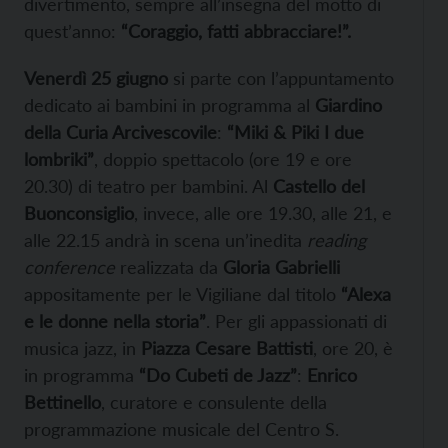
divertimento, sempre all’insegna del motto di
quest’anno:
“Coraggio, fatti abbracciare!”.
Venerdì 25 giugno
si parte con l’appuntamento
dedicato ai bambini in programma al
Giardino
della Curia Arcivescovile
:
“Miki & Piki I due
lombriki”
, doppio spettacolo (ore 19 e ore
20.30) di teatro per bambini. Al
Castello del
Buonconsiglio
, invece, alle ore 19.30, alle 21, e
alle 22.15 andrà in scena un’inedita
reading
conference
realizzata da
Gloria Gabrielli
appositamente per le Vigiliane dal titolo
“Alexa
e le donne nella storia”
. Per gli appassionati di
musica jazz, in
Piazza Cesare Battisti
, ore 20, è
in programma
“Do Cubeti de Jazz”
:
Enrico
Bettinello
, curatore e consulente della
programmazione musicale del Centro S.