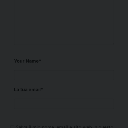
Your Name
*
La tua email
*
Salva il mio nome, email e sito web in questo