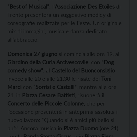
“Best of Musical”
: l’
Associazione Des Etoiles
di
Trento presenterà un suggestivo medley di
coreografie realizzate per le Feste. Un originale
mix di immagini, musica e danza dedicato
all’abbraccio.
Domenica 27 giugno
si comincia alle ore 19, al
Giardino della Curia Arcivescovile
, con
“Dog
comedy show”
, al
Castello del Buonconsiglio
invece alle 20 e alle 21.30 le risate dei
Toni
Marci
con
“Sorrisi e Castelli”
, mentre alle ore
21, in
Piazza Cesare Battisti
, risuonerà il
Concerto delle Piccole Colonne
, che per
l’occasione presenterà in anteprima assoluta il
nuovo lavoro: “Quando si è amici più bello si
può”. Ancora musica in
Piazza Duomo
(ore 21),
con la
Banda Storta Circus
, e in
Piazza Fiera,