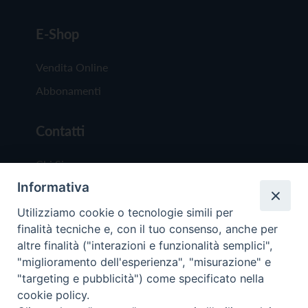
E-Shop
Vendita Online
Abbonamenti
Contatti
Chi Siamo
Informativa
Redazione
Scrivici
Utilizziamo cookie o tecnologie simili per
finalità tecniche e, con il tuo consenso, anche per
altre finalità ("interazioni e funzionalità semplici",
"miglioramento dell'esperienza", "misurazione" e
"targeting e pubblicità") come specificato nella
cookie policy.
Copyright © 2019 - Tutti i diritti riservati - Vit