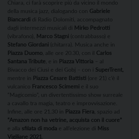
Chiara, ci farà scoprire più da vicino il mondo
della musica jazz, dialogando con
Gabriele
Biancardi
di Radio Dolomiti, accompagnato
dagli intermezzi musicali di
Mirko Pedrotti
(vibrafono),
Marco Stagni
(contrabbasso) e
Stefano Giordani
(chitarra). Musica anche in
Piazza Duomo
, alle ore 20.30, con il
Carlos
Santana Tribute
, e in
Piazza Vittoria
– al
Bivacco dei Ciusi e dei Gobj – con i
SuperTrent,
mentre in
Piazza Cesare Battisti
(ore 21) c’è il
vulcanico
Francesco Scimemi
e il suo
“Magicomio”, un divertentissimo show surreale
a cavallo tra magia, teatro e improvvisazione.
Infine, alle ore 21.30 in
Piazza Fiera
, spazio ad
“Amazon non ha vetrine, acquista con il cuore”
e alla
sfilata di moda
e all’elezione di
Miss
Vigiliane 2021
.