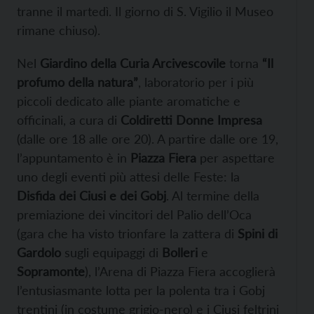
tranne il martedì. Il giorno di S. Vigilio il Museo
rimane chiuso).
Nel
Giardino della Curia Arcivescovile
torna
“Il
profumo della natura”
, laboratorio per i più
piccoli dedicato alle piante aromatiche e
officinali, a cura di
Coldiretti Donne Impresa
(dalle ore 18 alle ore 20). A partire dalle ore 19,
l’appuntamento è in
Piazza Fiera
per aspettare
uno degli eventi più attesi delle Feste: la
Disfida dei Ciusi e dei Gobj
. Al termine della
premiazione dei vincitori del Palio dell’Oca
(gara che ha visto trionfare la zattera di
Spini di
Gardolo
sugli equipaggi di
Bolleri
e
Sopramonte
), l’Arena di Piazza Fiera accoglierà
l’entusiasmante lotta per la polenta tra i Gobj
trentini (in costume grigio-nero) e i Ciusi feltrini