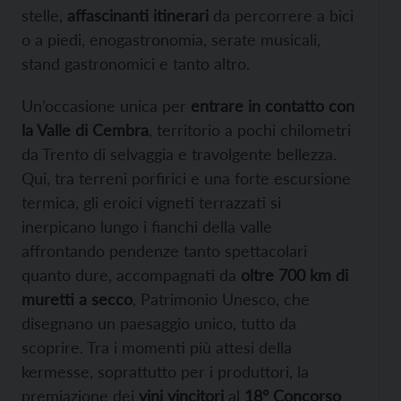
stelle,
affascinanti itinerari
da percorrere a bici
o a piedi, enogastronomia, serate musicali,
stand gastronomici e tanto altro.
Un’occasione unica per
entrare in contatto con
la Valle di Cembra
, territorio a pochi chilometri
da Trento di selvaggia e travolgente bellezza.
Qui, tra terreni porfirici e una forte escursione
termica, gli eroici vigneti terrazzati si
inerpicano lungo i fianchi della valle
affrontando pendenze tanto spettacolari
quanto dure, accompagnati da
oltre 700 km di
muretti a secco
, Patrimonio Unesco, che
disegnano un paesaggio unico, tutto da
scoprire. Tra i momenti più attesi della
kermesse, soprattutto per i produttori, la
premiazione dei
vini vincitori
al
18° Concorso