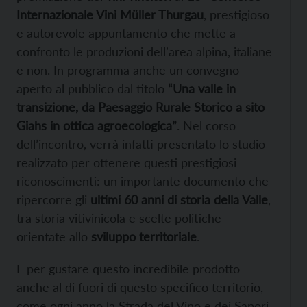
Internazionale Vini Müller Thurgau
, prestigioso
e autorevole appuntamento che mette a
confronto le produzioni dell’area alpina, italiane
e non. In programma anche un convegno
aperto al pubblico dal titolo
“Una valle in
transizione, da Paesaggio Rurale Storico a sito
Giahs in ottica agroecologica”
. Nel corso
dell’incontro, verrà infatti presentato lo studio
realizzato per ottenere questi prestigiosi
riconoscimenti: un importante documento che
ripercorre gli
ultimi 60 anni di storia della Valle
,
tra storia vitivinicola e scelte politiche
orientate allo
sviluppo territoriale
.
E per gustare questo incredibile prodotto
anche al di fuori di questo specifico territorio,
come ogni anno la Strada del Vino e dei Sapori