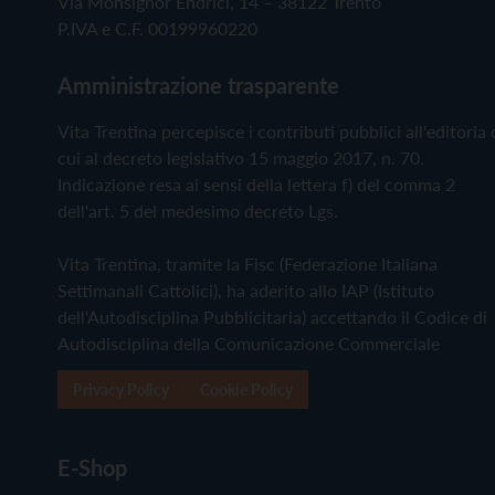
Via Monsignor Endrici, 14 – 38122 Trento
P.IVA e C.F. 00199960220
Amministrazione trasparente
Vita Trentina percepisce i contributi pubblici all'editoria 
cui al decreto legislativo 15 maggio 2017, n. 70.
Indicazione resa ai sensi della lettera f) del comma 2
dell'art. 5 del medesimo decreto Lgs.
Vita Trentina, tramite la Fisc (Federazione Italiana
Settimanali Cattolici), ha aderito allo IAP (Istituto
dell'Autodisciplina Pubblicitaria) accettando il Codice di
Autodisciplina della Comunicazione Commerciale
Privacy Policy
Cookie Policy
E-Shop