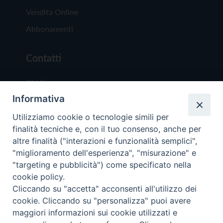
Vendita Online
Abbonamenti
Contatti
Chi Siamo
Informativa
Redazione
Scrivici
Utilizziamo cookie o tecnologie simili per
finalità tecniche e, con il tuo consenso, anche per
altre finalità ("interazioni e funzionalità semplici",
"miglioramento dell'esperienza", "misurazione" e
"targeting e pubblicità") come specificato nella
cookie policy.
Copyright © 2019 - Tutti i diritti riservati - Vit
Cliccando su "accetta" acconsenti all'utilizzo dei
Trentina Editrice
cookie. Cliccando su "personalizza" puoi avere
maggiori informazioni sui cookie utilizzati e
Privacy Policy