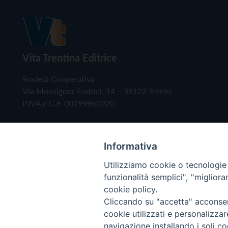
Vita Trentina Editrice
Società Cooperativa
Via Monsignor Endrici, 14 – 38122 Trento
P.IVA e C.F. 00199960220
Informativa
Utilizziamo cookie o tecnologie s
funzionalità semplici", "miglior
cookie policy.
Cliccando su "accetta" acconsent
Copyright © 2019 - Tutti i diritti riservati - Vita
cookie utilizzati e personalizza
navigazione installando i soli co