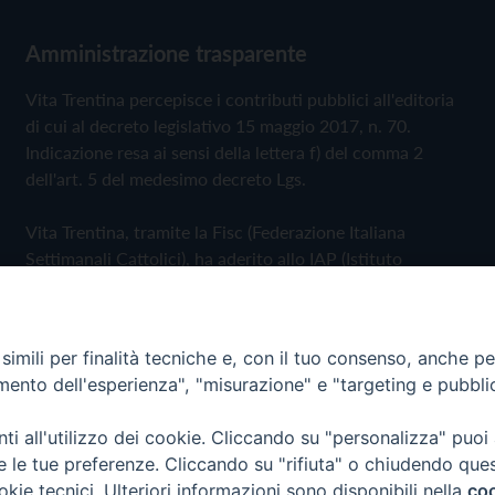
Amministrazione trasparente
Vita Trentina percepisce i contributi pubblici all'editoria
di cui al decreto legislativo 15 maggio 2017, n. 70.
Indicazione resa ai sensi della lettera f) del comma 2
dell'art. 5 del medesimo decreto Lgs.
Vita Trentina, tramite la Fisc (Federazione Italiana
Settimanali Cattolici), ha aderito allo IAP (Istituto
dell'Autodisciplina Pubblicitaria) accettando il Codice di
Autodisciplina della Comunicazione Commerciale
imili per finalità tecniche e, con il tuo consenso, anche per 
Privacy Policy
Cookie Policy
amento dell'esperienza", "misurazione" e "targeting e pubbli
i all'utilizzo dei cookie. Cliccando su "personalizza" puoi
 Trentina Editrice
re le tue preferenze. Cliccando su "rifiuta" o chiudendo que
okie tecnici. Ulteriori informazioni sono disponibili nella
coo