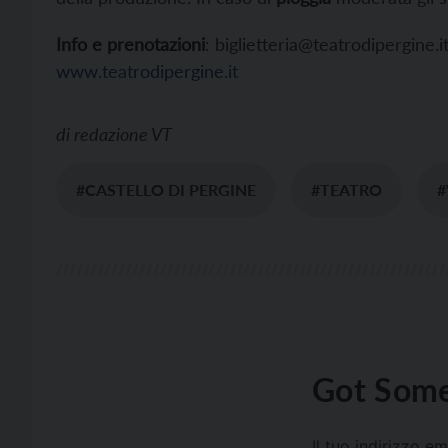
Info e prenotazioni
: biglietteria@teatrodipergine.
www.teatrodipergine.it
di
redazione VT
#CASTELLO DI PERGINE
#TEATRO
#
Got Some
Il tuo indirizzo e