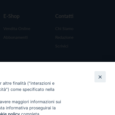
E-Shop
Contatti
Vendita Online
Chi Siamo
Abbonamenti
Redazione
Scrivici
altre finalità ("interazioni e
cità") come specificato nella
 avere maggiori informazioni sui
sta informativa proseguirai la
kie policy
completa.