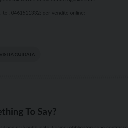
it, tel. 0461511332; per vendite online:
VISITA GUIDATA
thing To Say?
mail non sarà pubblicato.
I campi obbligatori sono contrass