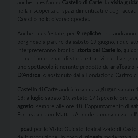
anche quest’anno
Castello di Carte
, la
visita guida
nella riscoperta di spazi dimenticati e degli accad
Castello nelle diverse epoche.
Anche quest’estate, per
9 repliche
che andranno in
perginese a partire da sabato 19 giugno, i due att
interpreteranno brani di
storia del Castello
, guida
I luoghi impregnati di storia e tradizione divengon
uno
spettacolo itinerante
prodotto da
ariaTeatro
,
D’Andrea
, e sostenuto dalla Fondazione Caritro 
Castello di Carte
andrà in scena a
giugno
sabato 1
18; a
luglio
sabato 10, sabato 17 (speciale ore 20)
agosto
, sempre alle ore 18. L’appuntamento di
sa
Escursione con Matteo Anderle: conoscenza dell’av
I
posti
per le Visite Guidate Teatralizzate di Caste
della produzione. In caso di
pioggia
moderata gli s