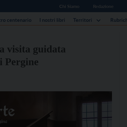
Chi Siamo
Redazione
stro centenario
I nostri libri
Territori
Rubric
a visita guidata
di Pergine