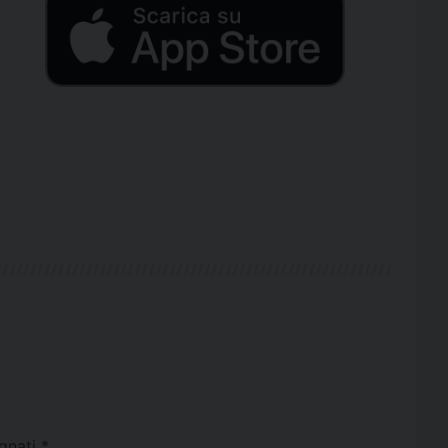
egnati
*