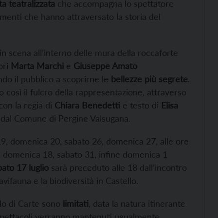
ta teatralizzata
che accompagna lo spettatore
imenti che hanno attraversato la storia del
 scena all’interno delle mura della roccaforte
ori
Marta Marchi
e
Giuseppe Amato
ndo il pubblico a scoprirne le
bellezze più segrete
.
o così il fulcro della rappresentazione, attraverso
 con la regia di
Chiara Benedetti
e testo di
Elisa
e dal Comune di Pergine Valsugana.
9, domenica 20, sabato 26, domenica 27, alle ore
, domenica 18, sabato 31, infine domenica 1
bato 17 luglio
sarà preceduto alle 18 dall’incontro
ifauna e la biodiversità in Castello.
llo di Carte sono
limitati
, data la natura itinerante
pettacoli verranno mantenuti ugualmente.