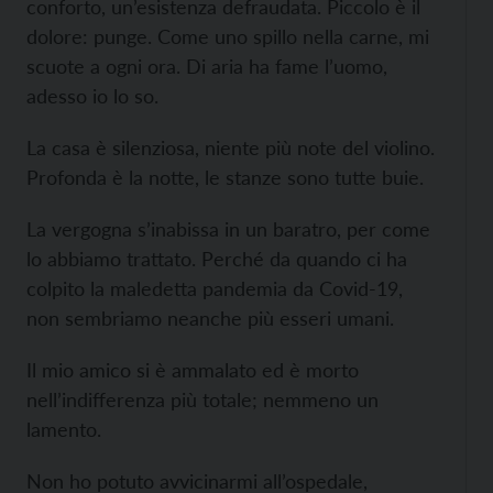
conforto, un’esistenza defraudata. Piccolo è il
dolore: punge. Come uno spillo nella carne, mi
scuote a ogni ora. Di aria ha fame l’uomo,
adesso io lo so.
La casa è silenziosa, niente più note del violino.
Profonda è la notte, le stanze sono tutte buie.
La vergogna s’inabissa in un baratro, per come
lo abbiamo trattato. Perché da quando ci ha
colpito la maledetta pandemia da Covid-19,
non sembriamo neanche più esseri umani.
Il mio amico si è ammalato ed è morto
nell’indifferenza più totale; nemmeno un
lamento.
Non ho potuto avvicinarmi all’ospedale,