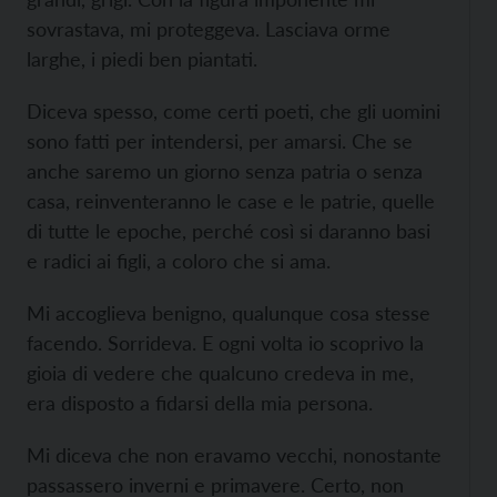
sovrastava, mi proteggeva. Lasciava orme
larghe, i piedi ben piantati.
Diceva spesso, come certi poeti, che gli uomini
sono fatti per intendersi, per amarsi. Che se
anche saremo un giorno senza patria o senza
casa, reinventeranno le case e le patrie, quelle
di tutte le epoche, perché così si daranno basi
e radici ai figli, a coloro che si ama.
Mi accoglieva benigno, qualunque cosa stesse
facendo. Sorrideva. E ogni volta io scoprivo la
gioia di vedere che qualcuno credeva in me,
era disposto a fidarsi della mia persona.
Mi diceva che non eravamo vecchi, nonostante
passassero inverni e primavere. Certo, non