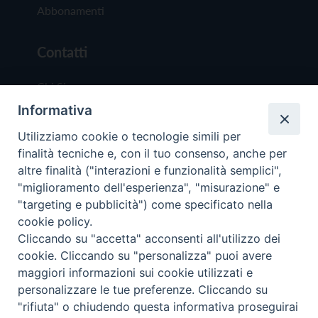
Abbonamenti
Contatti
Chi Siamo
Informativa
Redazione
Scrivici
Utilizziamo cookie o tecnologie simili per
finalità tecniche e, con il tuo consenso, anche per
altre finalità ("interazioni e funzionalità semplici",
"miglioramento dell'esperienza", "misurazione" e
"targeting e pubblicità") come specificato nella
cookie policy.
Copyright © 2019 - Tutti i diritti riservati - Vit
Cliccando su "accetta" acconsenti all'utilizzo dei
Trentina Editrice
cookie. Cliccando su "personalizza" puoi avere
maggiori informazioni sui cookie utilizzati e
Privacy Policy
personalizzare le tue preferenze. Cliccando su
Torna all'inizi
"rifiuta" o chiudendo questa informativa proseguirai