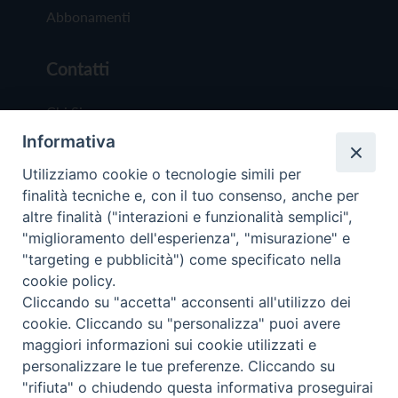
Abbonamenti
Contatti
Chi Siamo
Informativa
Redazione
Scrivici
Utilizziamo cookie o tecnologie simili per
finalità tecniche e, con il tuo consenso, anche per
altre finalità ("interazioni e funzionalità semplici",
"miglioramento dell'esperienza", "misurazione" e
"targeting e pubblicità") come specificato nella
cookie policy.
Copyright © 2019 - Tutti i diritti riservati - Vit
Cliccando su "accetta" acconsenti all'utilizzo dei
Trentina Editrice
cookie. Cliccando su "personalizza" puoi avere
maggiori informazioni sui cookie utilizzati e
Privacy Policy
personalizzare le tue preferenze. Cliccando su
Torna all'inizi
"rifiuta" o chiudendo questa informativa proseguirai