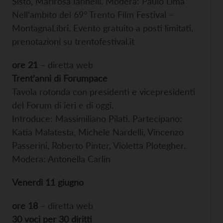
Sisto, Marirosa Iannelli. Modera: Paulo Lima
Nell’ambito del 69° Trento Film Festival –
MontagnaLibri. Evento gratuito a posti limitati,
prenotazioni su trentofestival.it
ore 21
– diretta web
Trent’anni di Forumpace
Tavola rotonda con presidenti e vicepresidenti
del Forum di ieri e di oggi.
Introduce: Massimiliano Pilati. Partecipano:
Katia Malatesta, Michele Nardelli, Vincenzo
Passerini, Roberto Pinter, Violetta Plotegher.
Modera: Antonella Carlin
Venerdì 11 giugno
ore 18
– diretta web
30 voci per 30 diritti