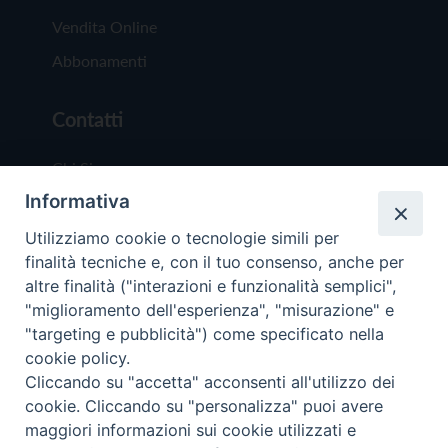
Vendita Online
Abbonamenti
Contatti
Chi Siamo
Informativa
Redazione
Scrivici
Utilizziamo cookie o tecnologie simili per
finalità tecniche e, con il tuo consenso, anche per
altre finalità ("interazioni e funzionalità semplici",
"miglioramento dell'esperienza", "misurazione" e
"targeting e pubblicità") come specificato nella
cookie policy.
Copyright © 2019 - Tutti i diritti riservati - Vit
Cliccando su "accetta" acconsenti all'utilizzo dei
Trentina Editrice
cookie. Cliccando su "personalizza" puoi avere
maggiori informazioni sui cookie utilizzati e
Privacy Policy