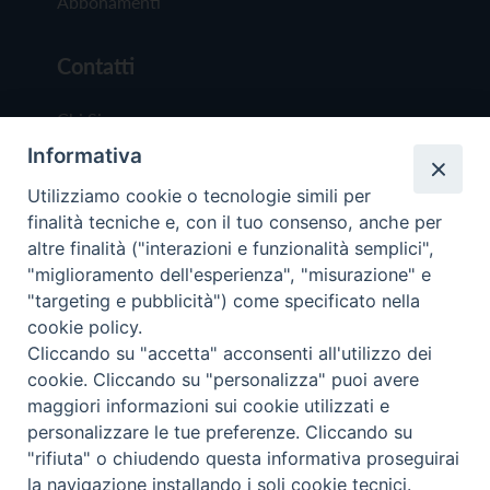
Abbonamenti
Contatti
Chi Siamo
Informativa
Redazione
Scrivici
Utilizziamo cookie o tecnologie simili per
finalità tecniche e, con il tuo consenso, anche per
altre finalità ("interazioni e funzionalità semplici",
"miglioramento dell'esperienza", "misurazione" e
"targeting e pubblicità") come specificato nella
cookie policy.
Copyright © 2019 - Tutti i diritti riservati - Vit
Cliccando su "accetta" acconsenti all'utilizzo dei
Trentina Editrice
cookie. Cliccando su "personalizza" puoi avere
maggiori informazioni sui cookie utilizzati e
Privacy Policy
personalizzare le tue preferenze. Cliccando su
Torna all'inizi
"rifiuta" o chiudendo questa informativa proseguirai
la navigazione installando i soli cookie tecnici.