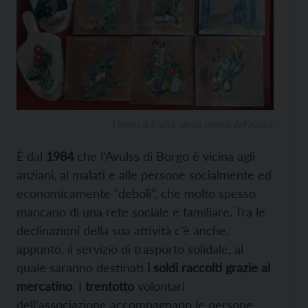
I lavori di Ersilia, amica storica dell’Avulss
È dal
1984
che l’Avulss di Borgo è vicina agli
anziani, ai malati e alle persone socialmente ed
economicamente “deboli”, che molto spesso
mancano di una rete sociale e familiare. Tra le
declinazioni della sua attività c’è anche,
appunto, il servizio di trasporto solidale, al
quale saranno destinati
i soldi raccolti grazie al
mercatino
. I
trentotto
volontari
dell’associazione accompagnano le persone