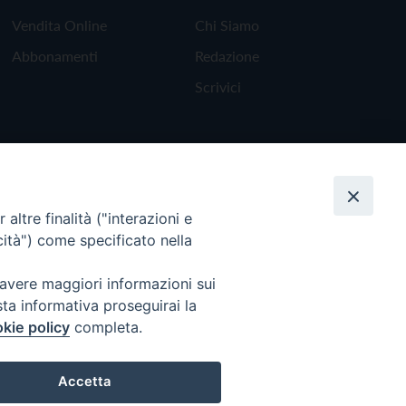
Vendita Online
Chi Siamo
Abbonamenti
Redazione
Scrivici
altre finalità ("interazioni e
cità") come specificato nella
 avere maggiori informazioni sui
sta informativa proseguirai la
kie policy
completa.
Torna all'inizio
Accetta