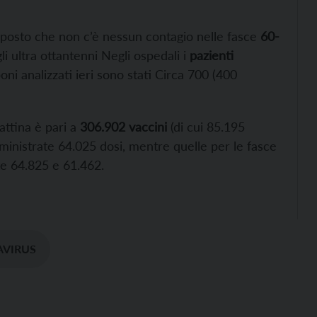
posto che non c’è nessun contagio nelle fasce
60-
li ultra ottantenni Negli ospedali i
pazienti
ni analizzati ieri sono stati Circa 700 (400
attina è pari a
306.902 vaccini
(di cui 85.195
ministrate 64.025 dosi, mentre quelle per le fasce
te 64.825 e 61.462.
VIRUS