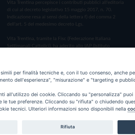
Vita Trentina percepisce i contributi pubblici all'editoria
di cui al decreto legislativo 15 maggio 2017, n. 70.
Indicazione resa ai sensi della lettera f) del comma 2
dell'art. 5 del medesimo decreto Lgs.
Vita Trentina, tramite la Fisc (Federazione Italiana
Settimanali Cattolici), ha aderito allo IAP (Istituto
dell'Autodisciplina Pubblicitaria) accettando il Codice di
Autodisciplina della Comunicazione Commerciale
imili per finalità tecniche e, con il tuo consenso, anche per 
Privacy Policy
Cookie Policy
amento dell'esperienza", "misurazione" e "targeting e pubbli
i all'utilizzo dei cookie. Cliccando su "personalizza" puoi
 Trentina Editrice
re le tue preferenze. Cliccando su "rifiuta" o chiudendo que
okie tecnici. Ulteriori informazioni sono disponibili nella
coo
Rifiuta