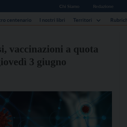
Chi Siamo
Redazione
stro centenario
I nostri libri
Territori
Rubric
i, vaccinazioni a quota
 giovedì 3 giugno