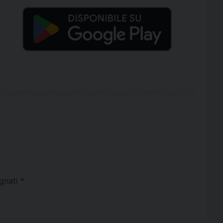
egnati
*