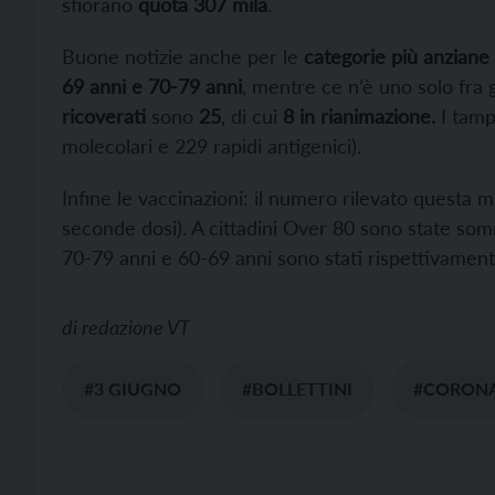
sfiorano
quota 307 mila
.
Buone notizie anche per le
categorie più anziane
69 anni e 70-79 anni
, mentre ce n’è uno solo fra g
ricoverati
sono
25
, di cui
8 in rianimazione.
I tampo
molecolari e 229 rapidi antigenici).
Infine le vaccinazioni: il numero rilevato questa m
seconde dosi). A cittadini Over 80 sono state som
70-79 anni e 60-69 anni sono stati rispettivamen
di
redazione VT
#3 GIUGNO
#BOLLETTINI
#CORONA