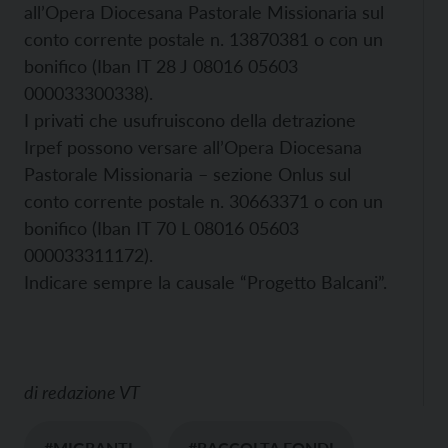
all’Opera Diocesana Pastorale Missionaria sul
conto corrente postale n. 13870381 o con un
bonifico (Iban IT 28 J 08016 05603
000033300338).
I privati che usufruiscono della detrazione
Irpef possono versare all’Opera Diocesana
Pastorale Missionaria – sezione Onlus sul
conto corrente postale n. 30663371 o con un
bonifico (Iban IT 70 L 08016 05603
000033311172).
Indicare sempre la causale “Progetto Balcani”.
di
redazione VT
#MIGRANTI
#RACCOLTA FONDI