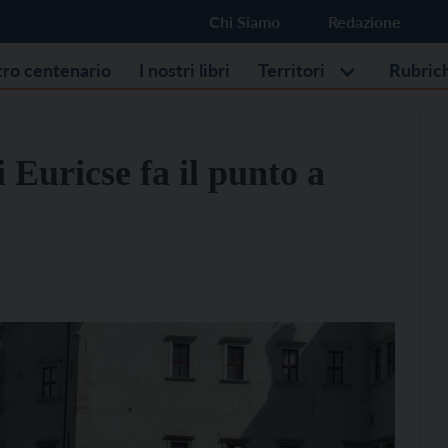
Chi Siamo
Redazione
stro centenario
I nostri libri
Territori
Rubric
 Euricse fa il punto a