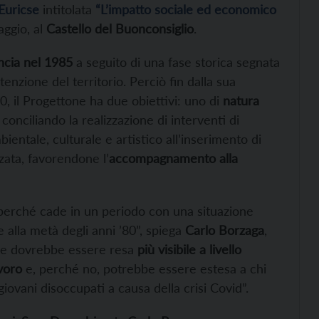
Euricse
intitolata
“L’impatto sociale ed economico
aggio, al
Castello del Buonconsiglio
.
ncia nel 1985
a seguito di una fase storica segnata
enzione del territorio. Perciò fin dalla sua
90, il Progettone ha due obiettivi: uno di
natura
, conciliando la realizzazione di interventi di
ientale, culturale e artistico all’inserimento di
zata, favorendone l’
accompagnamento alla
 perché cade in un periodo con una situazione
 alla metà degli anni ’80”, spiega
Carlo Borzaga
,
one dovrebbe essere resa
più visibile a livello
avoro
e, perché no, potrebbe essere estesa a chi
giovani disoccupati a causa della crisi Covid”.