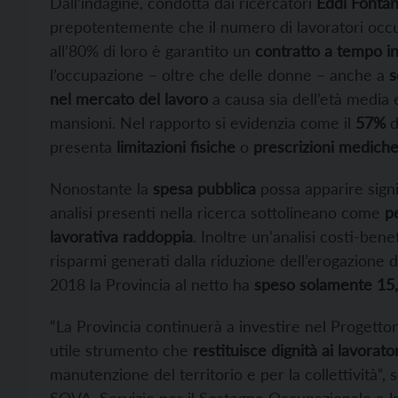
Dall’indagine, condotta dai ricercatori
Eddi Fontan
prepotentemente che il numero di lavoratori occupa
all’80% di loro è garantito un
contratto a tempo i
l’occupazione – oltre che delle donne – anche a
s
nel mercato del lavoro
a causa sia dell’età media e
mansioni. Nel rapporto si evidenzia come il
57%
d
presenta
limitazioni fisiche
o
prescrizioni medich
Nonostante la
spesa pubblica
possa apparire signif
analisi presenti nella ricerca sottolineano come
p
lavorativa raddoppia
. Inoltre un’analisi costi-ben
risparmi generati dalla riduzione dell’erogazione di
2018 la Provincia al netto ha
speso solamente 15,
“La Provincia continuerà a investire nel Progetton
utile strumento che
restituisce dignità ai lavorator
manutenzione del territorio e per la collettività“, 
SOVA, Servizio per il Sostegno Occupazionale e l