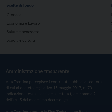
Scelte di fondo
Cronaca
Economia e Lavoro
Salute e benessere
Scuola e cultura
Amministrazione trasparente
Vita Trentina percepisce i contributi pubblici all'editoria
di cui al decreto legislativo 15 maggio 2017, n. 70.
Indicazione resa ai sensi della lettera f) del comma 2
dell'art. 5 del medesimo decreto Lgs.
Vita Trentina, tramite la Fisc (Federazione Italiana