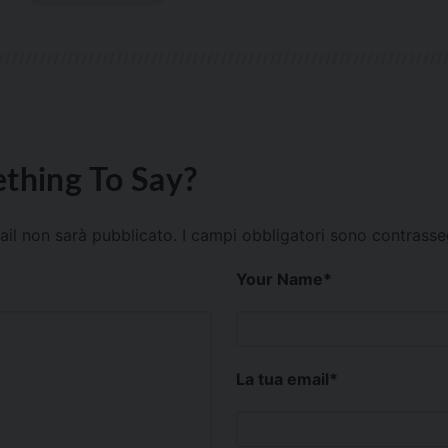
thing To Say?
mail non sarà pubblicato.
I campi obbligatori sono contrass
Your Name
*
La tua email
*