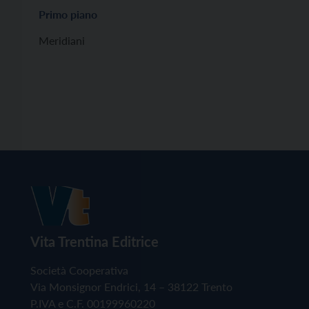
Primo piano
Meridiani
Vita Trentina Editrice
Società Cooperativa
Via Monsignor Endrici, 14 – 38122 Trento
P.IVA e C.F. 00199960220