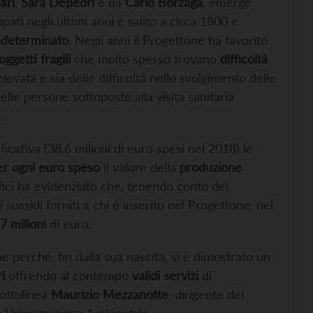
ari
,
Sara Depedri
e da
Carlo Borzaga
, emerge
ti negli ultimi anni è salito a circa 1800 e
ndeterminato
. Negli anni il Progettone ha favorito
oggetti fragili
che molto spesso trovano
difficoltà
levata e sia delle difficoltà nello svolgimento delle
elle persone sottoposte alla visita sanitaria
e
.
icativa (38,6 milioni di euro spesi nel 2018) le
er ogni euro speso
il valore della
produzione
efici ha evidenziato che, tenendo conto dei
 sussidi forniti a chi è inserito nel Progettone, nel
7 milioni
di euro.
e perché, fin dalla sua nascita, si è dimostrato un
i
offrendo al contempo
validi servizi
di
sottolinea
Maurizio Mezzanotte
, dirigente del
a Valorizzazione Ambientale.