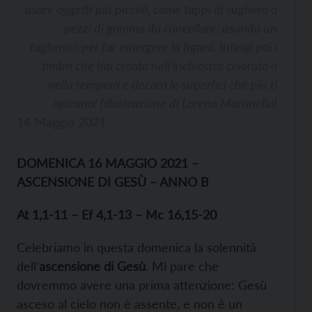
usare oggetti più piccoli, come tappi di sughero o
pezzi di gomma da cancellare, usando un
taglierino per far emergere la figura. Intingi poi i
timbri che hai creato nell’inchiostro colorato o
nella tempera e decora le superfici che più ti
ispirano! (illustrazione di Lorena Martinello)
14 Maggio 2021
DOMENICA 16 MAGGIO 2021 –
ASCENSIONE DI GESÙ – ANNO B
At 1,1-11 – Ef 4,1-13 – Mc 16,15-20
Celebriamo in questa domenica la solennità
dell’
ascensione di Gesù
. Mi pare che
dovremmo avere una prima attenzione: Gesù
asceso al cielo non è assente, e non è un