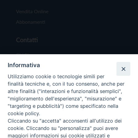
Vendita Online
Abbonamenti
Contatti
Chi Siamo
Informativa
Redazione
Scrivici
Utilizziamo cookie o tecnologie simili per
finalità tecniche e, con il tuo consenso, anche per
altre finalità ("interazioni e funzionalità semplici",
"miglioramento dell'esperienza", "misurazione" e
"targeting e pubblicità") come specificato nella
cookie policy.
Copyright © 2019 - Tutti i diritti riservati - Vit
Cliccando su "accetta" acconsenti all'utilizzo dei
Trentina Editrice
cookie. Cliccando su "personalizza" puoi avere
maggiori informazioni sui cookie utilizzati e