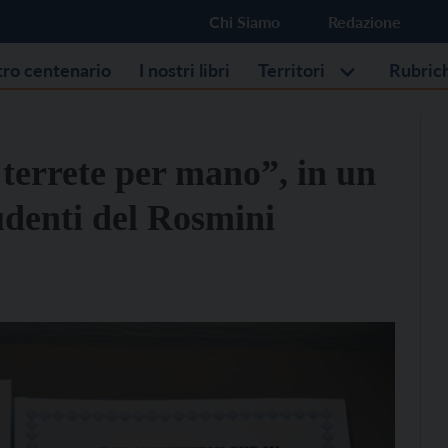
Chi Siamo
Redazione
stro centenario
I nostri libri
Territori
Rubric
terrete per mano”, in un
tudenti del Rosmini