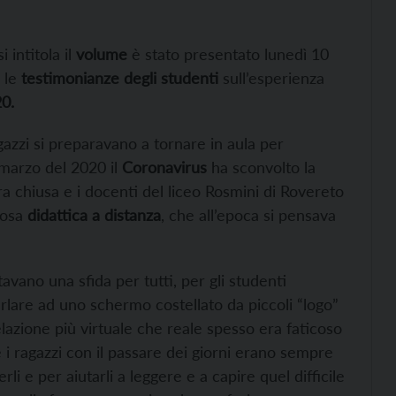
si intitola il
volume
è stato presentato lunedì 10
e le
testimonianze degli studenti
sull’esperienza
0.
gazzi si preparavano a tornare in aula per
marzo del 2020 il
Coronavirus
ha sconvolto la
 era chiusa e i docenti del liceo Rosmini di Rovereto
mosa
didattica a distanza
, che all’epoca si pensava
ntavano una sfida per tutti, per gli studenti
rlare ad uno schermo costellato da piccoli “logo”
elazione più virtuale che reale spesso era faticoso
 i ragazzi con il passare dei giorni erano sempre
li e per aiutarli a leggere e a capire quel difficile