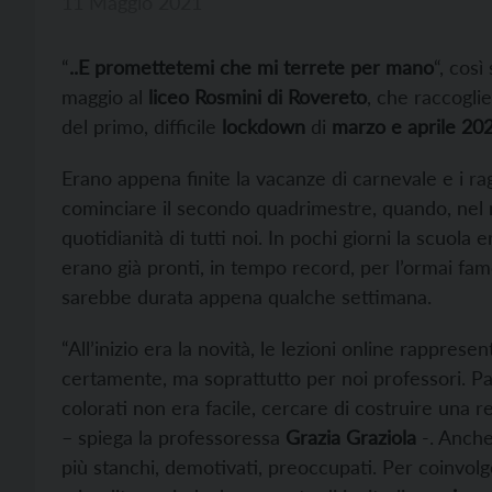
11 Maggio 2021
“
..E promettetemi che mi terrete per mano
“, così 
maggio al
liceo Rosmini di Rovereto
, che raccogli
del primo, difficile
lockdown
di
marzo e aprile 202
Erano appena finite la vacanze di carnevale e i ra
cominciare il secondo quadrimestre, quando, nel 
quotidianità di tutti noi. In pochi giorni la scuola
erano già pronti, in tempo record, per l’ormai fa
sarebbe durata appena qualche settimana.
“All’inizio era la novità, le lezioni online rapprese
certamente, ma soprattutto per noi professori. Pa
colorati non era facile, cercare di costruire una r
– spiega la professoressa
Grazia Graziola
-. Anche
più stanchi, demotivati, preoccupati. Per coinvolger