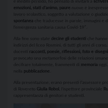
e inedito periodo, ho pensato di invitarli a
scriver
emozioni, stati d’animo, paure
nuove e inespresse.
lavoro scolastico, soggetto a valutazione o giudi
spontanea
che traducesse in parole, immagini e di
l’emergenza sanitaria causa Covid-19″.
Alla fine sono state
decine gli studenti
che hanno in
indirizzi del liceo Rosmini, di tutti gli anni di corso
docenti
racconti, poesie, riflessioni, foto e disegni
provocato una metamorfosi delle relazioni umane pi
decifrare totalmente, frammenti di
memoria
oggi,
nella
pubblicazione
.
Alla presentazione, erano presenti l’assessore prov
di Rovereto
Giulia Robol
, l’ispettore provinciale
Ru
rappresentanza di genitori e studenti.