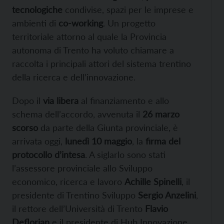
tecnologiche
condivise, spazi per le imprese e
ambienti di
co-working
. Un progetto
territoriale attorno al quale la Provincia
autonoma di Trento ha voluto chiamare a
raccolta i principali attori del sistema trentino
della ricerca e dell’innovazione.
Dopo il
via libera
al finanziamento e allo
schema dell’accordo, avvenuta il
26 marzo
scorso
da parte della Giunta provinciale, è
arrivata oggi,
lunedì 10 maggio
, la
firma del
protocollo d’intesa
. A siglarlo sono stati
l’assessore provinciale allo Sviluppo
economico, ricerca e lavoro
Achille Spinelli
, il
presidente di Trentino Sviluppo
Sergio Anzelini
,
il rettore dell’Università di Trento
Flavio
Deflorian
e il presidente di Hub Innovazione