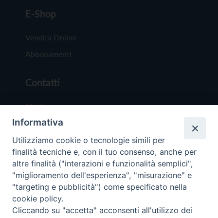
E-Shop
Vendita Online
Abbonamenti
Contatti
Chi Siamo
Informativa
Redazione
Scrivici
Utilizziamo cookie o tecnologie simili per
finalità tecniche e, con il tuo consenso, anche per
altre finalità ("interazioni e funzionalità semplici",
"miglioramento dell'esperienza", "misurazione" e
"targeting e pubblicità") come specificato nella
cookie policy.
Copyright © 2019 - Tutti i diritti riservati - Vit
Cliccando su "accetta" acconsenti all'utilizzo dei
Trentina Editrice