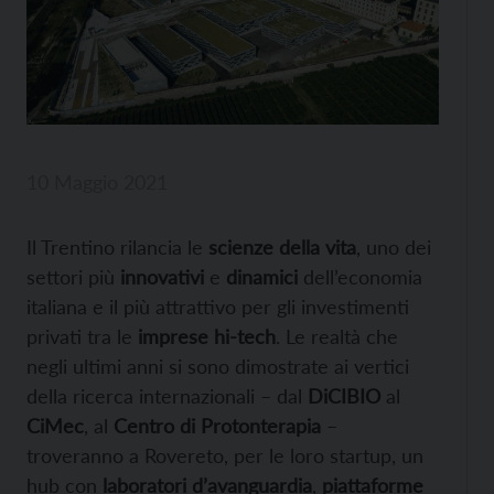
10 Maggio 2021
Il Trentino rilancia le
scienze della vita
, uno dei
settori più
innovativi
e
dinamici
dell’economia
italiana e il più attrattivo per gli investimenti
privati tra le
imprese hi-tech
. Le realtà che
negli ultimi anni si sono dimostrate ai vertici
della ricerca internazionali – dal
DiCIBIO
al
CiMec
, al
Centro di Protonterapia
–
troveranno a Rovereto, per le loro startup, un
hub con
laboratori d’avanguardia
,
piattaforme