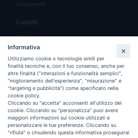
Abbonamenti
Contatti
Chi Siamo
Informativa
Redazione
Scrivici
Utilizziamo cookie o tecnologie simili per
finalità tecniche e, con il tuo consenso, anche per
altre finalità ("interazioni e funzionalità semplici",
"miglioramento dell'esperienza", "misurazione" e
"targeting e pubblicità") come specificato nella
cookie policy.
Copyright © 2019 - Tutti i diritti riservati - Vit
Cliccando su "accetta" acconsenti all'utilizzo dei
Trentina Editrice
cookie. Cliccando su "personalizza" puoi avere
maggiori informazioni sui cookie utilizzati e
Privacy Policy
personalizzare le tue preferenze. Cliccando su
Torna all'inizi
"rifiuta" o chiudendo questa informativa proseguirai