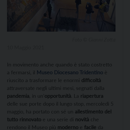
Foto © Gianni Zotta
10 Maggio 2021
In movimento anche quando è stato costretto
a fermarsi, il
Museo Diocesano Tridentino
è
riuscito a trasformare le enormi
difficoltà
attraversate negli ultimi mesi, segnati dalla
pandemia
, in un’
opportunità
. La
riapertura
delle sue porte dopo il lungo stop, mercoledì 5
maggio, ha portato con sé un
allestimento del
tutto rinnovato
e una serie di
novità
che
rendono il Museo più
moderno
e
facile
da