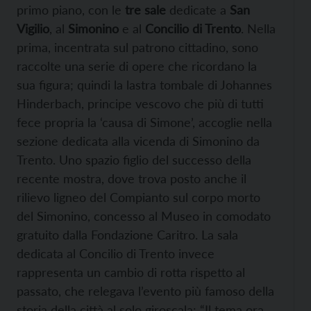
primo piano, con le
tre sale
dedicate a
San
Vigilio
, al
Simonino
e al
Concilio di Trento
. Nella
prima, incentrata sul patrono cittadino, sono
raccolte una serie di opere che ricordano la
sua figura; quindi la lastra tombale di Johannes
Hinderbach, principe vescovo che più di tutti
fece propria la ‘causa di Simone’, accoglie nella
sezione dedicata alla vicenda di Simonino da
Trento. Uno spazio figlio del successo della
recente mostra, dove trova posto anche il
rilievo ligneo del Compianto sul corpo morto
del Simonino, concesso al Museo in comodato
gratuito dalla Fondazione Caritro. La sala
dedicata al Concilio di Trento invece
rappresenta un cambio di rotta rispetto al
passato, che relegava l’evento più famoso della
storia della città al solo giroscala: “Il tema ora